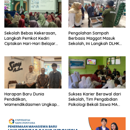
Sekolah Bebas Kekerasan,
Pengolahan Sampah
Langkah Pemkot Kediri
Berbasis Maggot Masuk
Ciptakan Hari-Hari Belajar
Sekolah, Ini Langkah DLHK
yang Gembira
Depok Edukasi Siswa
Harapan Baru Dunia
Sukses Karier Berawal dari
Pendidikan,
Sekolah, Tim Pengabdian
Wamendikdasmen Ungkap
Psikologi Bekali Siswa MA
Peran PJJ bagi Murid Putus
dengan Perencanaan Karier
Sekolah