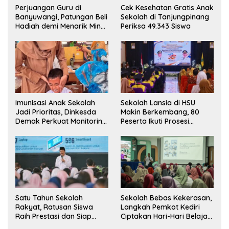
Perjuangan Guru di
Cek Kesehatan Gratis Anak
Banyuwangi, Patungan Beli
Sekolah di Tanjungpinang
Hadiah demi Menarik Minat
Periksa 49.343 Siswa
Siswa ke SD Negeri
Imunisasi Anak Sekolah
Sekolah Lansia di HSU
Jadi Prioritas, Dinkesda
Makin Berkembang, 80
Demak Perkuat Monitoring
Peserta Ikuti Prosesi
BIAS 2026
Wisuda Tahun Ini
Satu Tahun Sekolah
Sekolah Bebas Kekerasan,
Rakyat, Ratusan Siswa
Langkah Pemkot Kediri
Raih Prestasi dan Siap
Ciptakan Hari-Hari Belajar
Menatap Masa Depan
yang Gembira