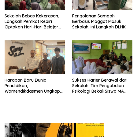
Sekolah Bebas Kekerasan,
Pengolahan Sampah
Langkah Pemkot Kediri
Berbasis Maggot Masuk
Ciptakan Hari-Hari Belajar
Sekolah, Ini Langkah DLHK
yang Gembira
Depok Edukasi Siswa
Harapan Baru Dunia
Sukses Karier Berawal dari
Pendidikan,
Sekolah, Tim Pengabdian
Wamendikdasmen Ungkap
Psikologi Bekali Siswa MA
Peran PJJ bagi Murid Putus
dengan Perencanaan Karier
Sekolah