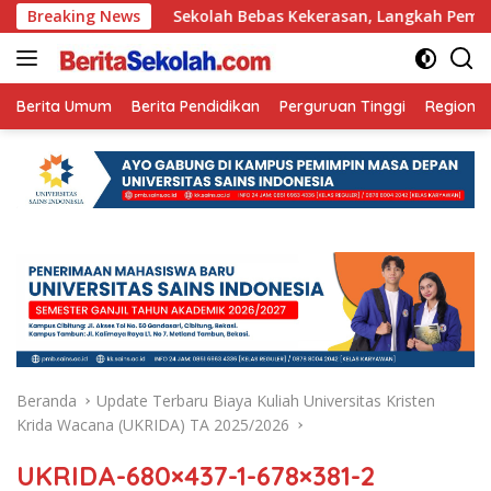
Langsung
 Ini
Breaking News
Sekolah Bebas Kekerasan, Langkah Pemkot Kediri 
ke
konten
Berita Umum
Berita Pendidikan
Perguruan Tinggi
Regional
Beranda
Update Terbaru Biaya Kuliah Universitas Kristen
Krida Wacana (UKRIDA) TA 2025/2026
UKRIDA-680×437-1-678×381-2