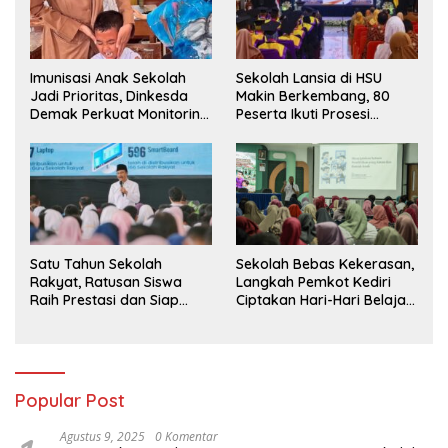
Imunisasi Anak Sekolah
Sekolah Lansia di HSU
Jadi Prioritas, Dinkesda
Makin Berkembang, 80
Demak Perkuat Monitoring
Peserta Ikuti Prosesi
BIAS 2026
Wisuda Tahun Ini
Satu Tahun Sekolah
Sekolah Bebas Kekerasan,
Rakyat, Ratusan Siswa
Langkah Pemkot Kediri
Raih Prestasi dan Siap
Ciptakan Hari-Hari Belajar
Menatap Masa Depan
yang Gembira
Popular Post
Agustus 9, 2025
0 Komentar