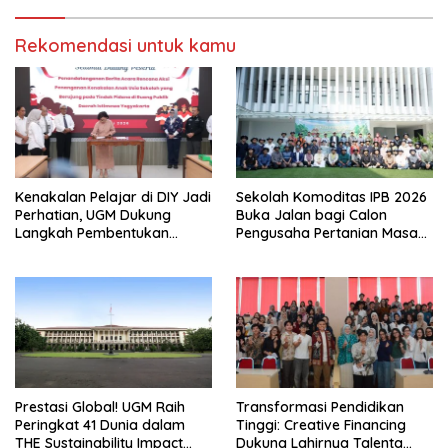
Rekomendasi untuk kamu
Kenakalan Pelajar di DIY Jadi
Sekolah Komoditas IPB 2026
Perhatian, UGM Dukung
Buka Jalan bagi Calon
Langkah Pembentukan
Pengusaha Pertanian Masa
Satgas Khusus
Kini
Prestasi Global! UGM Raih
Transformasi Pendidikan
Peringkat 41 Dunia dalam
Tinggi: Creative Financing
THE Sustainability Impact
Dukung Lahirnya Talenta