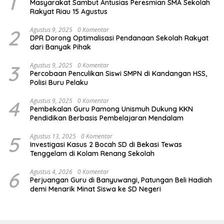
1
Masyarakat Sambut Antusias Peresmian SMA Sekolah
Rakyat Riau 15 Agustus
2
Agustus 9, 2025
0 Komentar
DPR Dorong Optimalisasi Pendanaan Sekolah Rakyat
dari Banyak Pihak
3
Agustus 9, 2025
0 Komentar
Percobaan Penculikan Siswi SMPN di Kandangan HSS,
Polisi Buru Pelaku
4
Agustus 9, 2025
0 Komentar
Pembekalan Guru Pamong Unismuh Dukung KKN
Pendidikan Berbasis Pembelajaran Mendalam
5
Agustus 13, 2025
0 Komentar
Investigasi Kasus 2 Bocah SD di Bekasi Tewas
Tenggelam di Kolam Renang Sekolah
6
Agustus 4, 2026
0 Komentar
Perjuangan Guru di Banyuwangi, Patungan Beli Hadiah
demi Menarik Minat Siswa ke SD Negeri