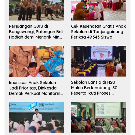
Perjuangan Guru di
Cek Kesehatan Gratis Anak
Banyuwangi, Patungan Beli
Sekolah di Tanjungpinang
Hadiah demi Menarik Minat
Periksa 49.343 Siswa
Siswa ke SD Negeri
Sekolah Lansia di HSU
Imunisasi Anak Sekolah
Makin Berkembang, 80
Jadi Prioritas, Dinkesda
Peserta Ikuti Prosesi
Demak Perkuat Monitoring
Wisuda Tahun Ini
BIAS 2026