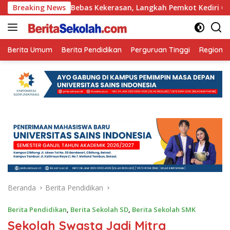
Langsung
ekolah Bebas Kekerasan, Langkah Pemkot Kediri Ciptakan Hari-
Breaking News
ke
konten
Berita Umum
Berita Pendidikan
Perguruan Tinggi
Regional
Beranda
Berita Pendidikan
Berita Pendidikan
,
Berita Sekolah SD
,
Berita Sekolah SMK
Sekolah Swasta Jadi Mitra