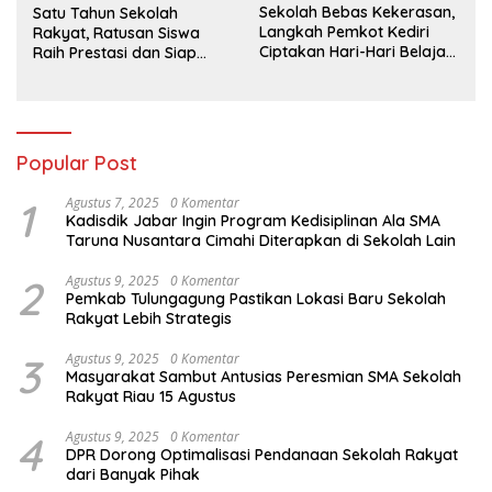
Sekolah Bebas Kekerasan,
Satu Tahun Sekolah
Langkah Pemkot Kediri
Rakyat, Ratusan Siswa
Ciptakan Hari-Hari Belajar
Raih Prestasi dan Siap
yang Gembira
Menatap Masa Depan
Popular Post
1
Agustus 7, 2025
0 Komentar
Kadisdik Jabar Ingin Program Kedisiplinan Ala SMA
Taruna Nusantara Cimahi Diterapkan di Sekolah Lain
2
Agustus 9, 2025
0 Komentar
Pemkab Tulungagung Pastikan Lokasi Baru Sekolah
Rakyat Lebih Strategis
3
Agustus 9, 2025
0 Komentar
Masyarakat Sambut Antusias Peresmian SMA Sekolah
Rakyat Riau 15 Agustus
4
Agustus 9, 2025
0 Komentar
DPR Dorong Optimalisasi Pendanaan Sekolah Rakyat
dari Banyak Pihak