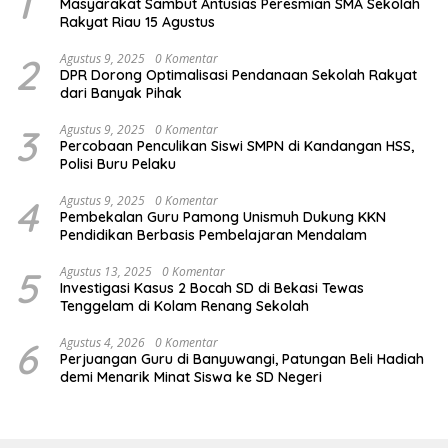
1
Masyarakat Sambut Antusias Peresmian SMA Sekolah
Rakyat Riau 15 Agustus
2
Agustus 9, 2025
0 Komentar
DPR Dorong Optimalisasi Pendanaan Sekolah Rakyat
dari Banyak Pihak
3
Agustus 9, 2025
0 Komentar
Percobaan Penculikan Siswi SMPN di Kandangan HSS,
Polisi Buru Pelaku
4
Agustus 9, 2025
0 Komentar
Pembekalan Guru Pamong Unismuh Dukung KKN
Pendidikan Berbasis Pembelajaran Mendalam
5
Agustus 13, 2025
0 Komentar
Investigasi Kasus 2 Bocah SD di Bekasi Tewas
Tenggelam di Kolam Renang Sekolah
6
Agustus 4, 2026
0 Komentar
Perjuangan Guru di Banyuwangi, Patungan Beli Hadiah
demi Menarik Minat Siswa ke SD Negeri