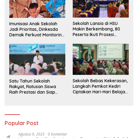
Sekolah Lansia di HSU
Imunisasi Anak Sekolah
Makin Berkembang, 80
Jadi Prioritas, Dinkesda
Peserta Ikuti Prosesi
Demak Perkuat Monitoring
Wisuda Tahun Ini
BIAS 2026
Sekolah Bebas Kekerasan,
Satu Tahun Sekolah
Langkah Pemkot Kediri
Rakyat, Ratusan Siswa
Ciptakan Hari-Hari Belajar
Raih Prestasi dan Siap
yang Gembira
Menatap Masa Depan
Popular Post
Agustus 9, 2025
0 Komentar