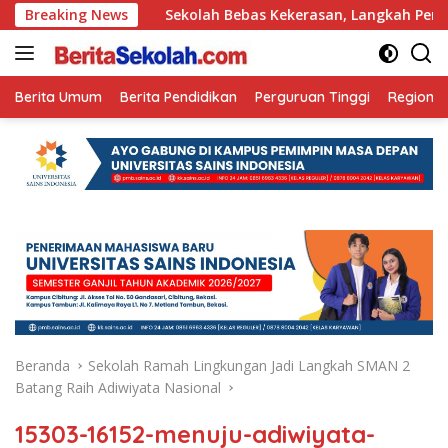
Langsung
n Ini
Breaking News
Sekolah Bebas Kekerasan, Langkah Pemkot Kediri 
ke
konten
Berita Umum
Berita Pendidikan
Perguruan Tinggi
Regional
Beranda
Sekolah Ramah Lingkungan Jadi Langkah SMAN 2
Batang Raih Adiwiyata Nasional
15303-16152-menuju-adiwiyata-