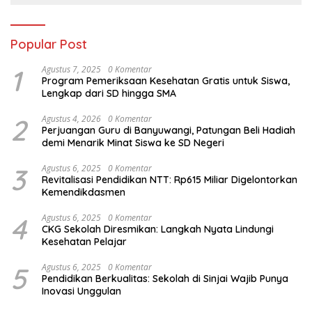
Popular Post
1
Agustus 7, 2025
0 Komentar
Program Pemeriksaan Kesehatan Gratis untuk Siswa,
Lengkap dari SD hingga SMA
2
Agustus 4, 2026
0 Komentar
Perjuangan Guru di Banyuwangi, Patungan Beli Hadiah
demi Menarik Minat Siswa ke SD Negeri
3
Agustus 6, 2025
0 Komentar
Revitalisasi Pendidikan NTT: Rp615 Miliar Digelontorkan
Kemendikdasmen
4
Agustus 6, 2025
0 Komentar
CKG Sekolah Diresmikan: Langkah Nyata Lindungi
Kesehatan Pelajar
5
Agustus 6, 2025
0 Komentar
Pendidikan Berkualitas: Sekolah di Sinjai Wajib Punya
Inovasi Unggulan