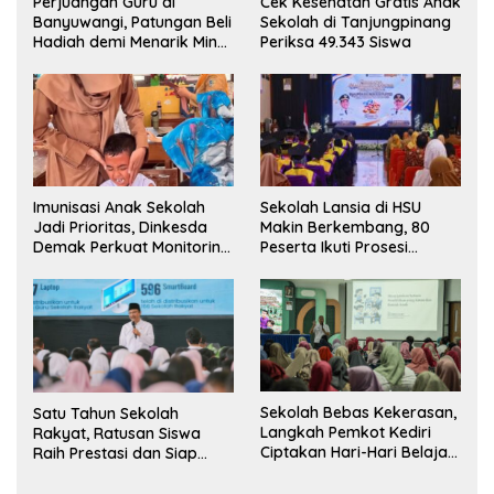
Perjuangan Guru di
Cek Kesehatan Gratis Anak
Banyuwangi, Patungan Beli
Sekolah di Tanjungpinang
Hadiah demi Menarik Minat
Periksa 49.343 Siswa
Siswa ke SD Negeri
Sekolah Lansia di HSU
Imunisasi Anak Sekolah
Makin Berkembang, 80
Jadi Prioritas, Dinkesda
Peserta Ikuti Prosesi
Demak Perkuat Monitoring
Wisuda Tahun Ini
BIAS 2026
Sekolah Bebas Kekerasan,
Satu Tahun Sekolah
Langkah Pemkot Kediri
Rakyat, Ratusan Siswa
Ciptakan Hari-Hari Belajar
Raih Prestasi dan Siap
yang Gembira
Menatap Masa Depan