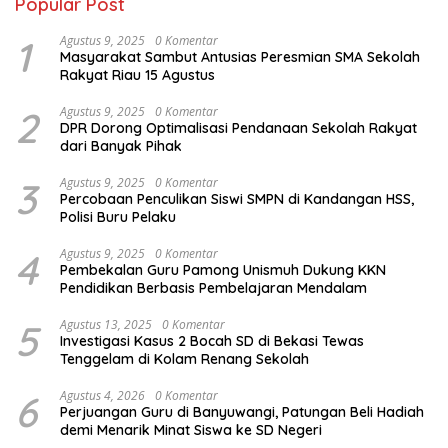
Popular Post
1
Agustus 9, 2025
0 Komentar
Masyarakat Sambut Antusias Peresmian SMA Sekolah
Rakyat Riau 15 Agustus
2
Agustus 9, 2025
0 Komentar
DPR Dorong Optimalisasi Pendanaan Sekolah Rakyat
dari Banyak Pihak
3
Agustus 9, 2025
0 Komentar
Percobaan Penculikan Siswi SMPN di Kandangan HSS,
Polisi Buru Pelaku
4
Agustus 9, 2025
0 Komentar
Pembekalan Guru Pamong Unismuh Dukung KKN
Pendidikan Berbasis Pembelajaran Mendalam
5
Agustus 13, 2025
0 Komentar
Investigasi Kasus 2 Bocah SD di Bekasi Tewas
Tenggelam di Kolam Renang Sekolah
6
Agustus 4, 2026
0 Komentar
Perjuangan Guru di Banyuwangi, Patungan Beli Hadiah
demi Menarik Minat Siswa ke SD Negeri