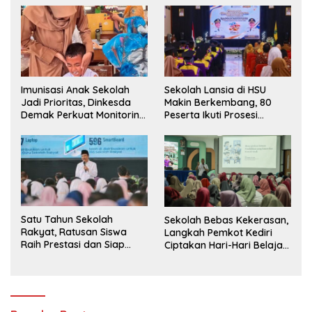
Imunisasi Anak Sekolah
Sekolah Lansia di HSU
Jadi Prioritas, Dinkesda
Makin Berkembang, 80
Demak Perkuat Monitoring
Peserta Ikuti Prosesi
BIAS 2026
Wisuda Tahun Ini
Satu Tahun Sekolah
Sekolah Bebas Kekerasan,
Rakyat, Ratusan Siswa
Langkah Pemkot Kediri
Raih Prestasi dan Siap
Ciptakan Hari-Hari Belajar
Menatap Masa Depan
yang Gembira