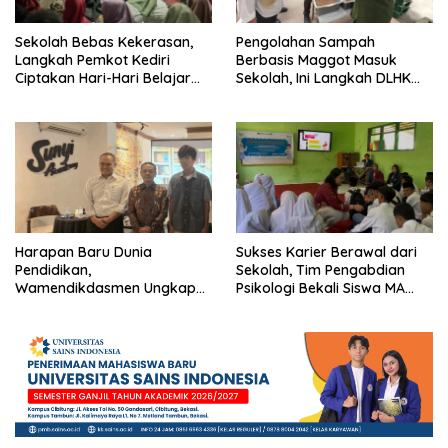
Sekolah Bebas Kekerasan,
Pengolahan Sampah
Langkah Pemkot Kediri
Berbasis Maggot Masuk
Ciptakan Hari-Hari Belajar
Sekolah, Ini Langkah DLHK
yang Gembira
Depok Edukasi Siswa
Harapan Baru Dunia
Sukses Karier Berawal dari
Pendidikan,
Sekolah, Tim Pengabdian
Wamendikdasmen Ungkap
Psikologi Bekali Siswa MA
Peran PJJ bagi Murid Putus
dengan Perencanaan Karier
Sekolah