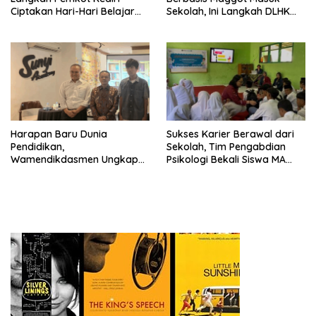
Ciptakan Hari-Hari Belajar
Sekolah, Ini Langkah DLHK
yang Gembira
Depok Edukasi Siswa
Harapan Baru Dunia
Sukses Karier Berawal dari
Pendidikan,
Sekolah, Tim Pengabdian
Wamendikdasmen Ungkap
Psikologi Bekali Siswa MA
Peran PJJ bagi Murid Putus
dengan Perencanaan Karier
Sekolah