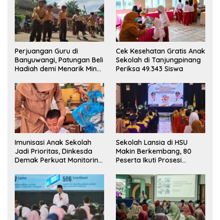
Perjuangan Guru di
Cek Kesehatan Gratis Anak
Banyuwangi, Patungan Beli
Sekolah di Tanjungpinang
Hadiah demi Menarik Minat
Periksa 49.343 Siswa
Siswa ke SD Negeri
Sekolah Lansia di HSU
Imunisasi Anak Sekolah
Makin Berkembang, 80
Jadi Prioritas, Dinkesda
Peserta Ikuti Prosesi
Demak Perkuat Monitoring
Wisuda Tahun Ini
BIAS 2026