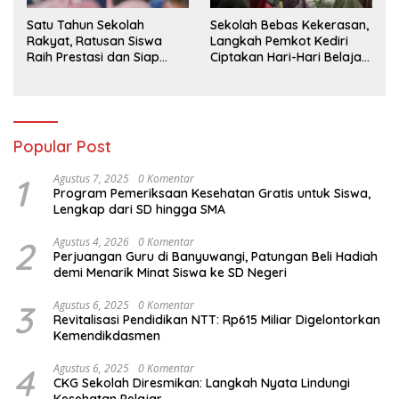
Sekolah Bebas Kekerasan,
Satu Tahun Sekolah
Langkah Pemkot Kediri
Rakyat, Ratusan Siswa
Ciptakan Hari-Hari Belajar
Raih Prestasi dan Siap
yang Gembira
Menatap Masa Depan
Popular Post
1
Agustus 7, 2025
0 Komentar
Program Pemeriksaan Kesehatan Gratis untuk Siswa,
Lengkap dari SD hingga SMA
2
Agustus 4, 2026
0 Komentar
Perjuangan Guru di Banyuwangi, Patungan Beli Hadiah
demi Menarik Minat Siswa ke SD Negeri
3
Agustus 6, 2025
0 Komentar
Revitalisasi Pendidikan NTT: Rp615 Miliar Digelontorkan
Kemendikdasmen
4
Agustus 6, 2025
0 Komentar
CKG Sekolah Diresmikan: Langkah Nyata Lindungi