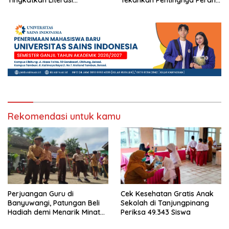
Tingkatkan Literasi
Tekankan Pentingnya Peran
Kebencanaan di Bogor
Strategis Pengawas Sekolah
Rekomendasi untuk kamu
Perjuangan Guru di
Cek Kesehatan Gratis Anak
Banyuwangi, Patungan Beli
Sekolah di Tanjungpinang
Hadiah demi Menarik Minat
Periksa 49.343 Siswa
Siswa ke SD Negeri