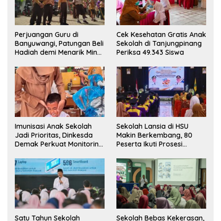
Perjuangan Guru di
Cek Kesehatan Gratis Anak
Banyuwangi, Patungan Beli
Sekolah di Tanjungpinang
Hadiah demi Menarik Minat
Periksa 49.343 Siswa
Siswa ke SD Negeri
Imunisasi Anak Sekolah
Sekolah Lansia di HSU
Jadi Prioritas, Dinkesda
Makin Berkembang, 80
Demak Perkuat Monitoring
Peserta Ikuti Prosesi
BIAS 2026
Wisuda Tahun Ini
Satu Tahun Sekolah
Sekolah Bebas Kekerasan,