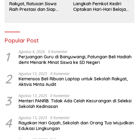
Rakyat, Ratusan Siswa
Langkah Pemkot Kediri
Raih Prestasi dan Siap
Ciptakan Hari-Hari Belajar
Menatap Masa Depan
yang Gembira
Popular Post
1
Agustus 4, 2026
0 Komentar
Perjuangan Guru di Banyuwangi, Patungan Beli Hadiah
demi Menarik Minat Siswa ke SD Negeri
2
Agustus 13, 2025
0 Komentar
Kemensos Beli Ribuan Laptop untuk Sekolah Rakyat,
Aktivis Minta Audit
3
Agustus 13, 2025
0 Komentar
Menteri PANRB: Tidak Ada Celah Kecurangan di Seleksi
Sekolah Kedinasan
4
Agustus 13, 2025
0 Komentar
Rayakan Hari Gajah, Sekolah dan Orang Tua Wujudkan
Edukasi Lingkungan