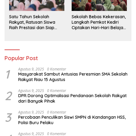
Satu Tahun Sekolah
Sekolah Bebas Kekerasan,
Rakyat, Ratusan Siswa
Langkah Pemkot Kediri
Raih Prestasi dan Siap
Ciptakan Hari-Hari Belajar
Menatap Masa Depan
yang Gembira
Popular Post
1
Agustus 9, 2025
0 Komentar
Masyarakat Sambut Antusias Peresmian SMA Sekolah
Rakyat Riau 15 Agustus
2
Agustus 9, 2025
0 Komentar
DPR Dorong Optimalisasi Pendanaan Sekolah Rakyat
dari Banyak Pihak
3
Agustus 9, 2025
0 Komentar
Percobaan Penculikan Siswi SMPN di Kandangan HSS,
Polisi Buru Pelaku
Agustus 9, 2025
0 Komentar