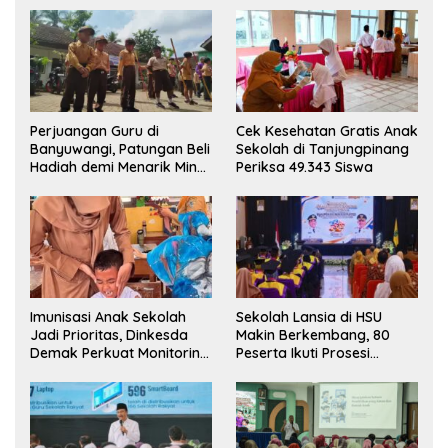
Perjuangan Guru di
Cek Kesehatan Gratis Anak
Banyuwangi, Patungan Beli
Sekolah di Tanjungpinang
Hadiah demi Menarik Minat
Periksa 49.343 Siswa
Siswa ke SD Negeri
Imunisasi Anak Sekolah
Sekolah Lansia di HSU
Jadi Prioritas, Dinkesda
Makin Berkembang, 80
Demak Perkuat Monitoring
Peserta Ikuti Prosesi
BIAS 2026
Wisuda Tahun Ini