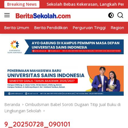
Langsung
un Ini
Breaking News
Sekolah Bebas Kekerasan, Langkah Pemkot Kedir
ke
konten
Berita Umum
Berita Pendidikan
Perguruan Tinggi
Regional
Beranda
Ombudsman Babel Soroti Dugaan Titip Jual Buku di
Lingkungan Sekolah
9_20250728_090101