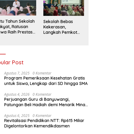
026
tu Tahun Sekolah
Sekolah Bebas
kyat, Ratusan
Kekerasan,
swa Raih Prestasi
Langkah Pemkot
n Siap Menatap
Kediri Ciptakan
asa Depan
Hari-Hari Belajar
yang Gembira
ular Post
Agustus 7, 2025
0 Komentar
Program Pemeriksaan Kesehatan Gratis
untuk Siswa, Lengkap dari SD hingga SMA
Agustus 4, 2026
0 Komentar
Perjuangan Guru di Banyuwangi,
Patungan Beli Hadiah demi Menarik Minat
Siswa ke SD Negeri
Agustus 6, 2025
0 Komentar
Revitalisasi Pendidikan NTT: Rp615 Miliar
Digelontorkan Kemendikdasmen