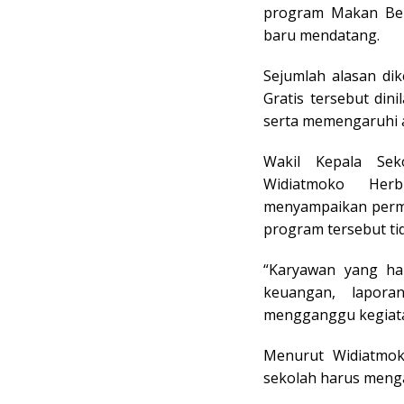
program Makan Berg
baru mendatang.
Sejumlah alasan di
Gratis tersebut di
serta memengaruhi a
Wakil Kepala Se
Widiatmoko Her
menyampaikan perm
program tersebut tid
“Karyawan yang ha
keuangan, lapora
mengganggu kegiatan
Menurut Widiatmok
sekolah harus menga