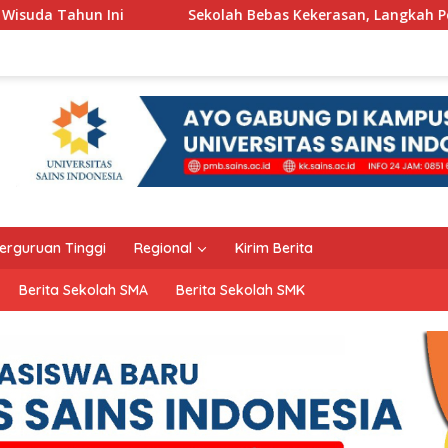
Sekolah Bebas Kekerasan, Langkah Pemkot Kediri Ciptakan H
erguruan Tinggi
Regional
Kirim Berita
Berita Sekolah SMA
Berita Sekolah SMK