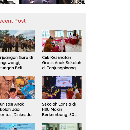
ecent Post
rjuangan Guru di
Cek Kesehatan
nyuwangi,
Gratis Anak Sekolah
tungan Beli
di Tanjungpinang
diah demi
Periksa 49.343
narik Minat Siswa
Siswa
 SD Negeri
unisasi Anak
Sekolah Lansia di
kolah Jadi
HSU Makin
ioritas, Dinkesda
Berkembang, 80
emak Perkuat
Peserta Ikuti Prosesi
nitoring BIAS
Wisuda Tahun Ini