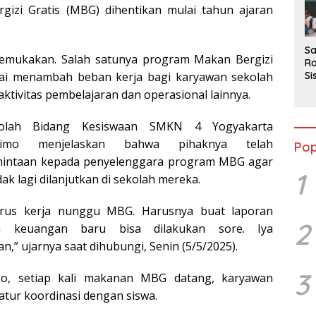
2
izi Gratis (MBG) dihentikan mulai tahun ajaran
Sa
kemukakan. Salah satunya program Makan Bergizi
Ra
nilai menambah beban kerja bagi karyawan sekolah
Si
da
ktivitas pembelajaran dan operasional lainnya.
M
kolah Bidang Kesiswaan SMKN 4 Yogyakarta
bimo menjelaskan bahwa pihaknya telah
Pop
intaan kepada penyelenggara program MBG agar
1
ak lagi dilanjutkan di sekolah mereka.
rus kerja nunggu MBG. Harusnya buat laporan
2
n keuangan baru bisa dilakukan sore. Iya
,” ujarnya saat dihubungi, Senin (5/5/2025).
3
o, setiap kali makanan MBG datang, karyawan
tur koordinasi dengan siswa.