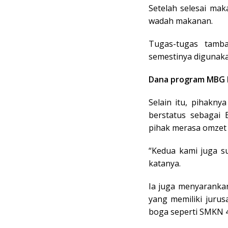
Setelah selesai ma
wadah makanan.
Tugas-tugas tamb
semestinya digunak
Dana program MBG l
Selain itu, pihakn
berstatus sebagai
pihak merasa omzet 
“Kedua kami juga s
katanya.
Ia juga menyaranka
yang memiliki jurus
boga seperti SMKN 4