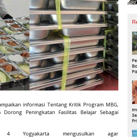
R
Pe
Ba
Pa
Ha
Me
ke
ampaikan informasi Tentang Kritik Program MBG,
Im
 Dorong Peningkatan Fasilitas Belajar Sebagai
Se
Pr
D
Mo
4 Yogyakarta mengusulkan agar