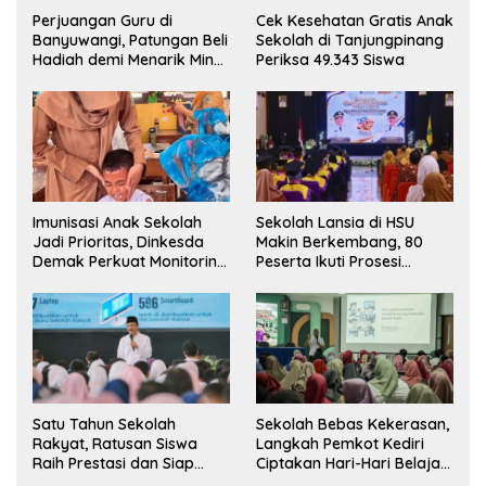
Perjuangan Guru di
Cek Kesehatan Gratis Anak
Banyuwangi, Patungan Beli
Sekolah di Tanjungpinang
Hadiah demi Menarik Minat
Periksa 49.343 Siswa
Siswa ke SD Negeri
Sekolah Lansia di HSU
Imunisasi Anak Sekolah
Makin Berkembang, 80
Jadi Prioritas, Dinkesda
Peserta Ikuti Prosesi
Demak Perkuat Monitoring
Wisuda Tahun Ini
BIAS 2026
Sekolah Bebas Kekerasan,
Satu Tahun Sekolah
Langkah Pemkot Kediri
Rakyat, Ratusan Siswa
Ciptakan Hari-Hari Belajar
Raih Prestasi dan Siap
yang Gembira
Menatap Masa Depan