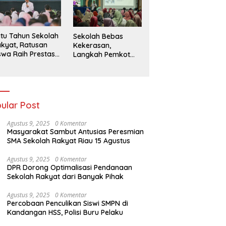
026
tu Tahun Sekolah
Sekolah Bebas
kyat, Ratusan
Kekerasan,
swa Raih Prestasi
Langkah Pemkot
n Siap Menatap
Kediri Ciptakan
asa Depan
Hari-Hari Belajar
yang Gembira
ular Post
Agustus 9, 2025
0 Komentar
Masyarakat Sambut Antusias Peresmian
SMA Sekolah Rakyat Riau 15 Agustus
Agustus 9, 2025
0 Komentar
DPR Dorong Optimalisasi Pendanaan
Sekolah Rakyat dari Banyak Pihak
Agustus 9, 2025
0 Komentar
Percobaan Penculikan Siswi SMPN di
Kandangan HSS, Polisi Buru Pelaku