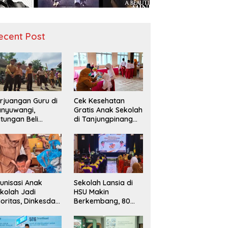
ecent Post
rjuangan Guru di
Cek Kesehatan
nyuwangi,
Gratis Anak Sekolah
tungan Beli
di Tanjungpinang
diah demi
Periksa 49.343
narik Minat Siswa
Siswa
 SD Negeri
unisasi Anak
Sekolah Lansia di
kolah Jadi
HSU Makin
ioritas, Dinkesda
Berkembang, 80
emak Perkuat
Peserta Ikuti Prosesi
nitoring BIAS
Wisuda Tahun Ini