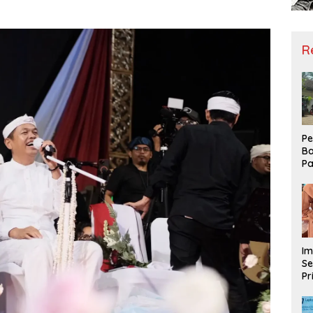
R
Pe
Ba
Pa
Ha
Me
ke
Im
Se
Pr
D
Mo