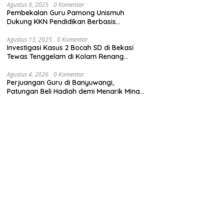
Agustus 9, 2025
0 Komentar
Pembekalan Guru Pamong Unismuh
Dukung KKN Pendidikan Berbasis
Pembelajaran Mendalam
Agustus 13, 2025
0 Komentar
Investigasi Kasus 2 Bocah SD di Bekasi
Tewas Tenggelam di Kolam Renang
Sekolah
Agustus 4, 2026
0 Komentar
Perjuangan Guru di Banyuwangi,
Patungan Beli Hadiah demi Menarik Minat
Siswa ke SD Negeri