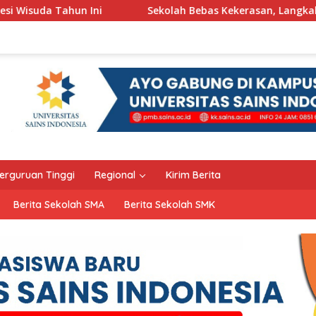
Sekolah Bebas Kekerasan, Langkah Pemkot Kediri Ciptaka
erguruan Tinggi
Regional
Kirim Berita
Berita Sekolah SMA
Berita Sekolah SMK