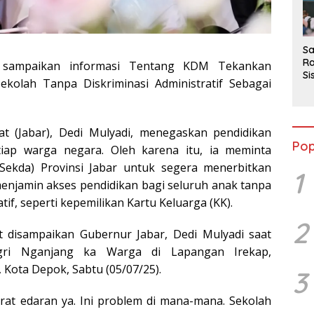
2
Sa
Ra
 sampaikan informasi Tentang KDM Tekankan
Si
ekolah Tanpa Diskriminasi Administratif Sebagai
da
M
t (Jabar), Dedi Mulyadi, menegaskan pendidikan
Pop
iap warga negara. Oleh karena itu, ia meminta
(Sekda) Provinsi Jabar untuk segera menerbitkan
1
enjamin akses pendidikan bagi seluruh anak tanpa
if, seperti kepemilikan Kartu Keluarga (KK).
2
t disampaikan Gubernur Jabar, Dedi Mulyadi saat
gri Nganjang ka Warga di Lapangan Irekap,
 Kota Depok, Sabtu (05/07/25).
3
urat edaran ya. Ini problem di mana-mana. Sekolah