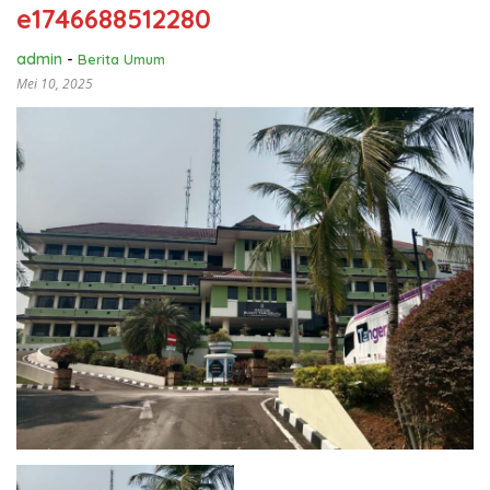
e1746688512280
admin
-
Berita Umum
Mei 10, 2025