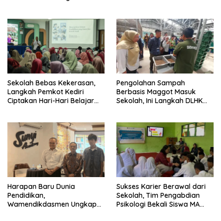
Sekolah Bebas Kekerasan,
Pengolahan Sampah
Langkah Pemkot Kediri
Berbasis Maggot Masuk
Ciptakan Hari-Hari Belajar
Sekolah, Ini Langkah DLHK
yang Gembira
Depok Edukasi Siswa
Harapan Baru Dunia
Sukses Karier Berawal dari
Pendidikan,
Sekolah, Tim Pengabdian
Wamendikdasmen Ungkap
Psikologi Bekali Siswa MA
Peran PJJ bagi Murid Putus
dengan Perencanaan Karier