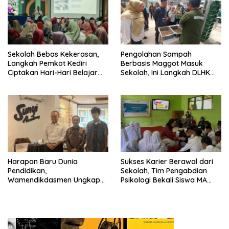
Sekolah Bebas Kekerasan,
Pengolahan Sampah
Langkah Pemkot Kediri
Berbasis Maggot Masuk
Ciptakan Hari-Hari Belajar
Sekolah, Ini Langkah DLHK
yang Gembira
Depok Edukasi Siswa
Harapan Baru Dunia
Sukses Karier Berawal dari
Pendidikan,
Sekolah, Tim Pengabdian
Wamendikdasmen Ungkap
Psikologi Bekali Siswa MA
Peran PJJ bagi Murid Putus
dengan Perencanaan Karier
Sekolah