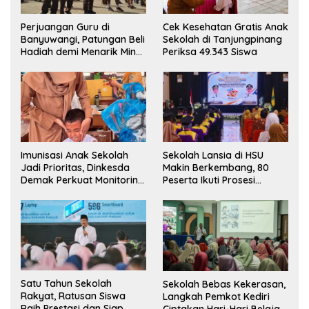
Perjuangan Guru di
Cek Kesehatan Gratis Anak
Banyuwangi, Patungan Beli
Sekolah di Tanjungpinang
Hadiah demi Menarik Minat
Periksa 49.343 Siswa
Siswa ke SD Negeri
Imunisasi Anak Sekolah
Sekolah Lansia di HSU
Jadi Prioritas, Dinkesda
Makin Berkembang, 80
Demak Perkuat Monitoring
Peserta Ikuti Prosesi
BIAS 2026
Wisuda Tahun Ini
Satu Tahun Sekolah
Sekolah Bebas Kekerasan,
Rakyat, Ratusan Siswa
Langkah Pemkot Kediri
Raih Prestasi dan Siap
Ciptakan Hari-Hari Belajar