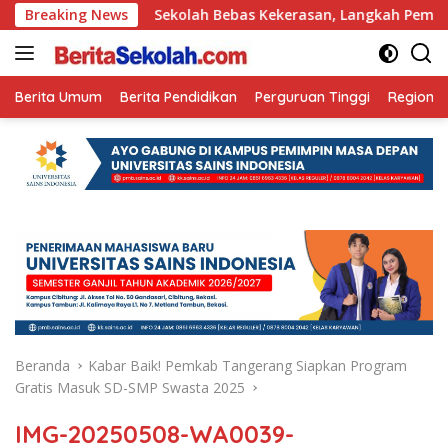
Langsung
Ini
Breaking News
Sekolah Bebas Kekerasan, Langkah Pemkot Kediri Ci
ke
konten
Berita Umum
Berita Pendidikan
Perguruan Tinggi
Regional
Beranda
Kabar Baik! Pemkab Tangerang Siapkan Program
Gratis Masuk SD-SMP Swasta 2025
IMG-20250508-WA0039-