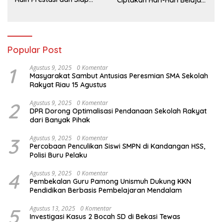
Menatap Masa Depan
yang Gembira
Popular Post
1
Agustus 9, 2025
0 Komentar
Masyarakat Sambut Antusias Peresmian SMA Sekolah
Rakyat Riau 15 Agustus
2
Agustus 9, 2025
0 Komentar
DPR Dorong Optimalisasi Pendanaan Sekolah Rakyat
dari Banyak Pihak
3
Agustus 9, 2025
0 Komentar
Percobaan Penculikan Siswi SMPN di Kandangan HSS,
Polisi Buru Pelaku
4
Agustus 9, 2025
0 Komentar
Pembekalan Guru Pamong Unismuh Dukung KKN
Pendidikan Berbasis Pembelajaran Mendalam
5
Agustus 13, 2025
0 Komentar
Investigasi Kasus 2 Bocah SD di Bekasi Tewas