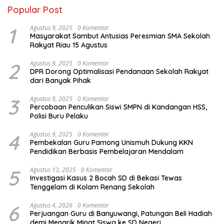
Popular Post
1
Agustus 9, 2025
0 Komentar
Masyarakat Sambut Antusias Peresmian SMA Sekolah
Rakyat Riau 15 Agustus
2
Agustus 9, 2025
0 Komentar
DPR Dorong Optimalisasi Pendanaan Sekolah Rakyat
dari Banyak Pihak
3
Agustus 9, 2025
0 Komentar
Percobaan Penculikan Siswi SMPN di Kandangan HSS,
Polisi Buru Pelaku
4
Agustus 9, 2025
0 Komentar
Pembekalan Guru Pamong Unismuh Dukung KKN
Pendidikan Berbasis Pembelajaran Mendalam
5
Agustus 13, 2025
0 Komentar
Investigasi Kasus 2 Bocah SD di Bekasi Tewas
Tenggelam di Kolam Renang Sekolah
6
Agustus 4, 2026
0 Komentar
Perjuangan Guru di Banyuwangi, Patungan Beli Hadiah
demi Menarik Minat Siswa ke SD Negeri