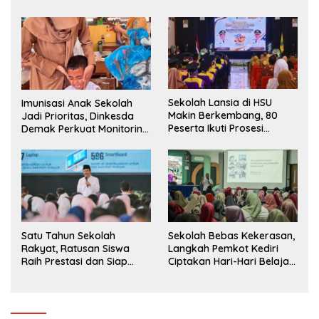
Siswa ke SD Negeri
Sekolah Lansia di HSU
Imunisasi Anak Sekolah
Makin Berkembang, 80
Jadi Prioritas, Dinkesda
Peserta Ikuti Prosesi
Demak Perkuat Monitoring
Wisuda Tahun Ini
BIAS 2026
Sekolah Bebas Kekerasan,
Satu Tahun Sekolah
Langkah Pemkot Kediri
Rakyat, Ratusan Siswa
Ciptakan Hari-Hari Belajar
Raih Prestasi dan Siap
yang Gembira
Menatap Masa Depan