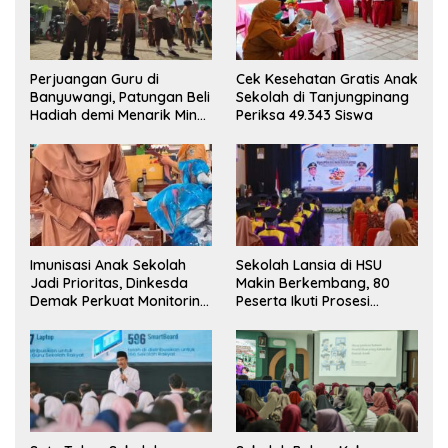
Perjuangan Guru di
Cek Kesehatan Gratis Anak
Banyuwangi, Patungan Beli
Sekolah di Tanjungpinang
Hadiah demi Menarik Minat
Periksa 49.343 Siswa
Siswa ke SD Negeri
Imunisasi Anak Sekolah
Sekolah Lansia di HSU
Jadi Prioritas, Dinkesda
Makin Berkembang, 80
Demak Perkuat Monitoring
Peserta Ikuti Prosesi
BIAS 2026
Wisuda Tahun Ini