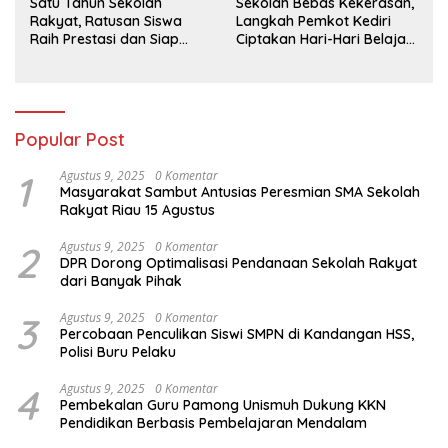
Satu Tahun Sekolah
Sekolah Bebas Kekerasan,
Rakyat, Ratusan Siswa
Langkah Pemkot Kediri
Raih Prestasi dan Siap
Ciptakan Hari-Hari Belajar
Menatap Masa Depan
yang Gembira
Popular Post
1
Agustus 9, 2025
0 Komentar
Masyarakat Sambut Antusias Peresmian SMA Sekolah
Rakyat Riau 15 Agustus
2
Agustus 9, 2025
0 Komentar
DPR Dorong Optimalisasi Pendanaan Sekolah Rakyat
dari Banyak Pihak
3
Agustus 9, 2025
0 Komentar
Percobaan Penculikan Siswi SMPN di Kandangan HSS,
Polisi Buru Pelaku
4
Agustus 9, 2025
0 Komentar
Pembekalan Guru Pamong Unismuh Dukung KKN
Pendidikan Berbasis Pembelajaran Mendalam