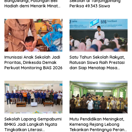
Banyuwangi, Patungan Beli
Sekolah di Tanjungpinang
Hadiah demi Menarik Minat
Periksa 49.343 Siswa
Siswa ke SD Negeri
Imunisasi Anak Sekolah Jadi
Satu Tahun Sekolah Rakyat,
Prioritas, Dinkesda Demak
Ratusan Siswa Raih Prestasi
Perkuat Monitoring BIAS 2026
dan Siap Menatap Masa
Depan
Sekolah Lapang Gempabumi
Mutu Pendidikan Meningkat,
BMKG Jadi Langkah Nyata
Kemenag Rejang Lebong
Tingkatkan Literasi
Tekankan Pentingnya Peran