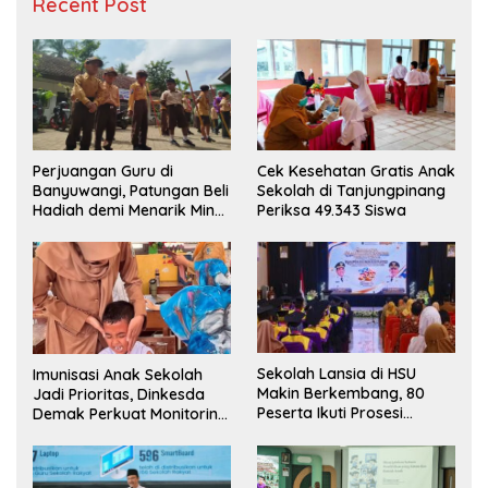
Recent Post
Perjuangan Guru di
Cek Kesehatan Gratis Anak
Banyuwangi, Patungan Beli
Sekolah di Tanjungpinang
Hadiah demi Menarik Minat
Periksa 49.343 Siswa
Siswa ke SD Negeri
Sekolah Lansia di HSU
Imunisasi Anak Sekolah
Makin Berkembang, 80
Jadi Prioritas, Dinkesda
Peserta Ikuti Prosesi
Demak Perkuat Monitoring
Wisuda Tahun Ini
BIAS 2026