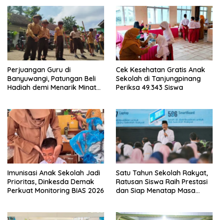
Perjuangan Guru di
Cek Kesehatan Gratis Anak
Banyuwangi, Patungan Beli
Sekolah di Tanjungpinang
Hadiah demi Menarik Minat
Periksa 49.343 Siswa
Siswa ke SD Negeri
Imunisasi Anak Sekolah Jadi
Satu Tahun Sekolah Rakyat,
Prioritas, Dinkesda Demak
Ratusan Siswa Raih Prestasi
Perkuat Monitoring BIAS 2026
dan Siap Menatap Masa
Depan