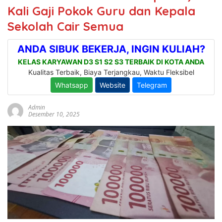
Kali Gaji Pokok Guru dan Kepala
Sekolah Cair Semua
Admin
Desember 10, 2025