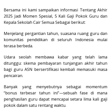
Bersama ini kami sampaikan informasi Tentang Akhir
2025 Jadi Momen Spesial, 5 Kali Gaji Pokok Guru dan
Kepala Sekolah Cair Semua Sebagai berikut:
Menjelang pergantian tahun, suasana ruang guru dan
komunitas pendidikan di seluruh Indonesia mulai
terasa berbeda.
Udara seolah membawa kabar yang telah lama
ditunggu: skema pembayaran tunjangan akhir tahun
bagi guru ASN bersertifikasi kembali memasuki masa
pencairan.
Banyak yang menyebutnya sebagai momentum
“bonus terbesar tahun ini”—sebuah fase di mana
penghasilan guru dapat mencapai setara lima kali gaji
pokok dalam satu rentang waktu.