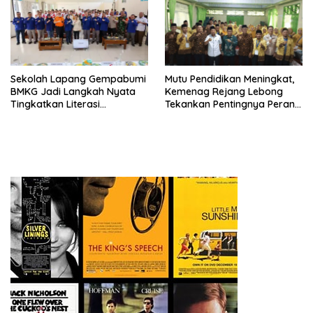
Sekolah Lapang Gempabumi
Mutu Pendidikan Meningkat,
BMKG Jadi Langkah Nyata
Kemenag Rejang Lebong
Tingkatkan Literasi
Tekankan Pentingnya Peran
Kebencanaan di Bogor
Strategis Pengawas Sekolah