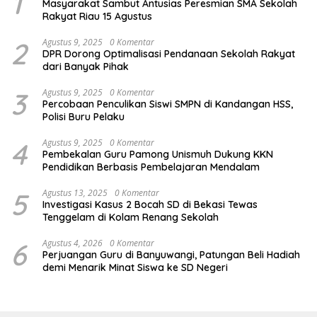
1
Masyarakat Sambut Antusias Peresmian SMA Sekolah
Rakyat Riau 15 Agustus
2
Agustus 9, 2025
0 Komentar
DPR Dorong Optimalisasi Pendanaan Sekolah Rakyat
dari Banyak Pihak
3
Agustus 9, 2025
0 Komentar
Percobaan Penculikan Siswi SMPN di Kandangan HSS,
Polisi Buru Pelaku
4
Agustus 9, 2025
0 Komentar
Pembekalan Guru Pamong Unismuh Dukung KKN
Pendidikan Berbasis Pembelajaran Mendalam
5
Agustus 13, 2025
0 Komentar
Investigasi Kasus 2 Bocah SD di Bekasi Tewas
Tenggelam di Kolam Renang Sekolah
6
Agustus 4, 2026
0 Komentar
Perjuangan Guru di Banyuwangi, Patungan Beli Hadiah
demi Menarik Minat Siswa ke SD Negeri