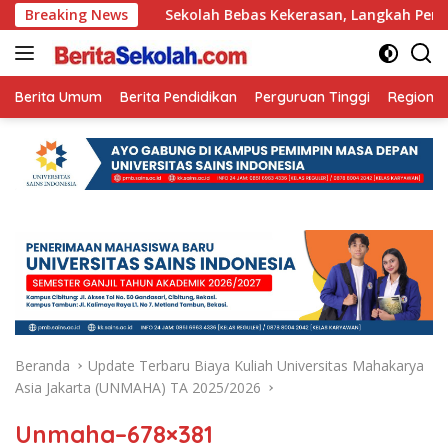
Langsung
un Ini
Breaking News
Sekolah Bebas Kekerasan, Langkah Pemkot Kediri
ke
konten
Berita Umum
Berita Pendidikan
Perguruan Tinggi
Regional
Beranda
Update Terbaru Biaya Kuliah Universitas Mahakarya
Asia Jakarta (UNMAHA) TA 2025/2026
Unmaha–678×381