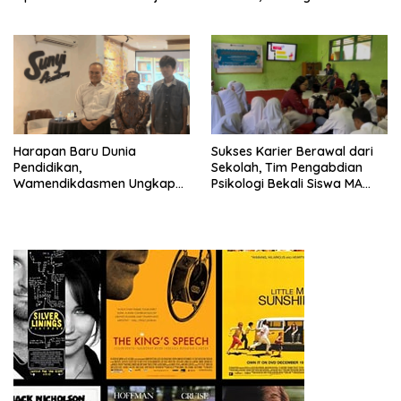
yang Gembira
Depok Edukasi Siswa
Harapan Baru Dunia
Sukses Karier Berawal dari
Pendidikan,
Sekolah, Tim Pengabdian
Wamendikdasmen Ungkap
Psikologi Bekali Siswa MA
Peran PJJ bagi Murid Putus
dengan Perencanaan Karier
Sekolah