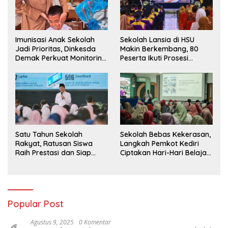
Imunisasi Anak Sekolah
Sekolah Lansia di HSU
Jadi Prioritas, Dinkesda
Makin Berkembang, 80
Demak Perkuat Monitoring
Peserta Ikuti Prosesi
BIAS 2026
Wisuda Tahun Ini
Satu Tahun Sekolah
Sekolah Bebas Kekerasan,
Rakyat, Ratusan Siswa
Langkah Pemkot Kediri
Raih Prestasi dan Siap
Ciptakan Hari-Hari Belajar
Menatap Masa Depan
yang Gembira
Popular Post
Agustus 9, 2025
0 Komentar