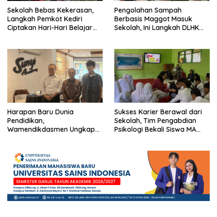
Sekolah Bebas Kekerasan,
Pengolahan Sampah
Langkah Pemkot Kediri
Berbasis Maggot Masuk
Ciptakan Hari-Hari Belajar
Sekolah, Ini Langkah DLHK
yang Gembira
Depok Edukasi Siswa
Harapan Baru Dunia
Sukses Karier Berawal dari
Pendidikan,
Sekolah, Tim Pengabdian
Wamendikdasmen Ungkap
Psikologi Bekali Siswa MA
Peran PJJ bagi Murid Putus
dengan Perencanaan Karier
Sekolah