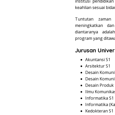
institusi pendidika
keahlian sesuai bida
Tuntutan zaman
meningkatkan dan
diantaranya ada
program yang ditawa
Jurusan Univer
Akuntansi S1
Arsitektur S1
Desain Komunik
Desain Komunik
Desain Produk
Ilmu Komunikas
Informatika S1
Informatika (K
Kedokteran S1