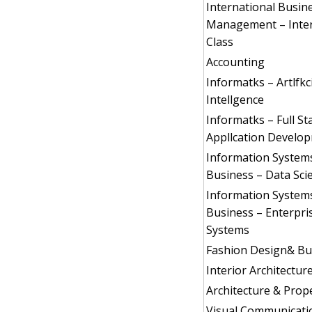
International Busin
Management – Inter
Class
Accounting
Informatks – Artlfkc
Intellgence
Informatks – Full St
Appllcation Develo
Information System
Business – Data Sci
Information System
Business – Enterpri
Systems
Fashion Design& Bu
Interior Architectur
Architecture & Prop
Visual Communicati