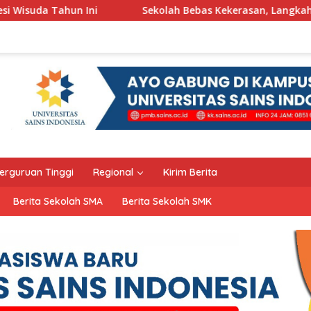
Sekolah Bebas Kekerasan, Langkah Pemkot Kediri Ciptaka
erguruan Tinggi
Regional
Kirim Berita
Berita Sekolah SMA
Berita Sekolah SMK