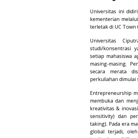
Universitas ini didi
kementerian melalu
terletak di UC Town 
Universitas Cipu
studi/konsentrasi 
setiap mahasiswa a
masing-masing. Pen
secara merata dis
perkuliahan dimulai 
Entrepreneurship mem
membuka dan menjal
kreativitas & inov
sensitivity) dan pe
taking). Pada era m
global terjadi, ol