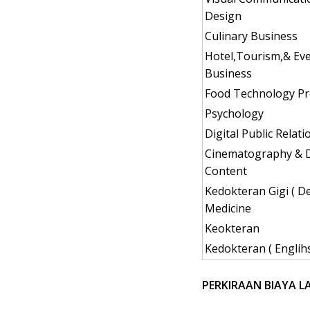
Design
Culinary Business
Hotel,Tourism,& Ev
Business
Food Technology P
Psychology
Digital Public Relati
Cinematography & D
Content
Kedokteran Gigi ( D
Medicine
Keokteran
Kedokteran ( Englih
PERKIRAAN BIAYA LA