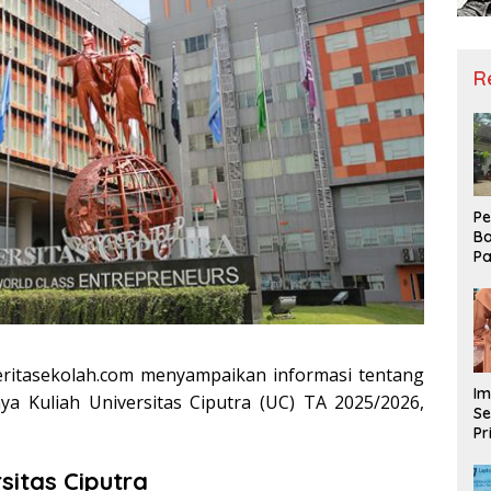
R
Pe
Ba
Pa
Ha
Me
ke
eritasekolah.com menyampaikan informasi tentang
Im
ya Kuliah Universitas Ciputra (UC) TA 2025/2026,
Se
Pr
D
Mo
sitas Ciputra