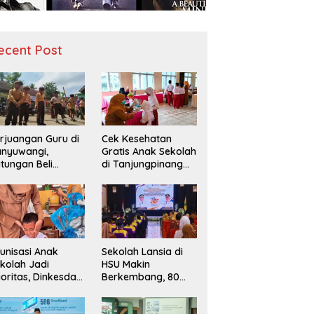
ecent Post
rjuangan Guru di
Cek Kesehatan
nyuwangi,
Gratis Anak Sekolah
tungan Beli
di Tanjungpinang
diah demi
Periksa 49.343
narik Minat Siswa
Siswa
 SD Negeri
unisasi Anak
Sekolah Lansia di
kolah Jadi
HSU Makin
ioritas, Dinkesda
Berkembang, 80
emak Perkuat
Peserta Ikuti Prosesi
nitoring BIAS
Wisuda Tahun Ini