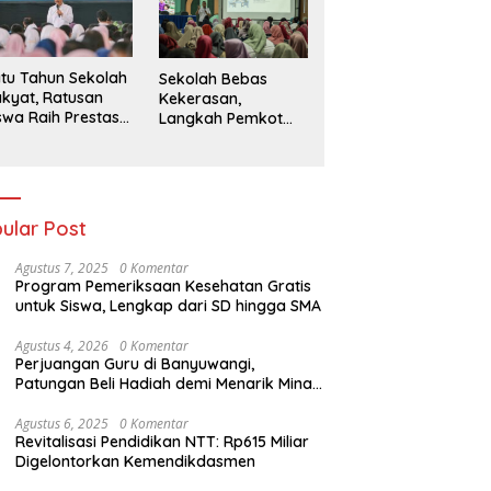
026
tu Tahun Sekolah
Sekolah Bebas
kyat, Ratusan
Kekerasan,
swa Raih Prestasi
Langkah Pemkot
n Siap Menatap
Kediri Ciptakan
asa Depan
Hari-Hari Belajar
yang Gembira
ular Post
Agustus 7, 2025
0 Komentar
Program Pemeriksaan Kesehatan Gratis
untuk Siswa, Lengkap dari SD hingga SMA
Agustus 4, 2026
0 Komentar
Perjuangan Guru di Banyuwangi,
Patungan Beli Hadiah demi Menarik Minat
Siswa ke SD Negeri
Agustus 6, 2025
0 Komentar
Revitalisasi Pendidikan NTT: Rp615 Miliar
Digelontorkan Kemendikdasmen