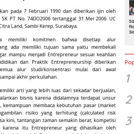
2
rikan pada 7 Februari 1990 dan diberikan ijin oleh
i SK PT No. 74DO2006 tertanggal 31 Mei 2006. UC
Sa
Citra Land, Sambi Kerep, Surabaya.
Ra
Si
da
tra memiliki komitmen bahwa disetiap alur
M
yang ada memiliki tujuan sama yaitu membekali
gar mampu menjadi Entrepreneur sesuai keahlian
didikan dan Praktik Entrepreneurship diberikan
Pop
emua alur studi/konsentrasi mulai dari awal
1
sampai akhir perkuliahan.
iliki arti yang lebih luas dari sekadar berjualan,
2
ankan bisnis karena didalamnya terdapat unsur
asi, kemampuan membaca kebutuhan pasar (market
ngambilan risiko yang terhitung (calculated risk
3
asa kini, tantangan zaman semakin berat, kompetisi
eh karena itu Entrepreneur yang dihasilkan oleh