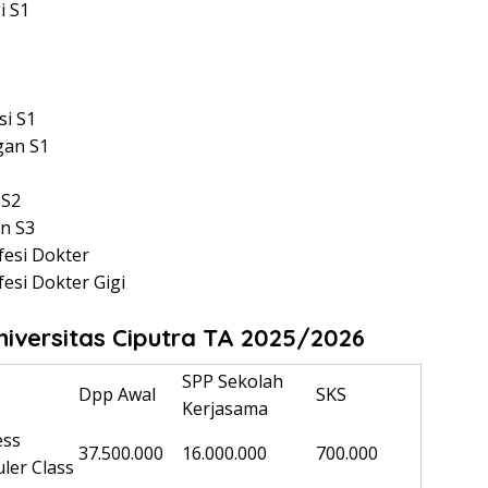
i S1
si S1
gan S1
 S2
n S3
fesi Dokter
esi Dokter Gigi
niversitas Ciputra
TA 2025/2026
SPP Sekolah
Dpp Awal
SKS
Kerjasama
ess
37.500.000
16.000.000
700.000
ler Class