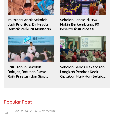
Imunisasi Anak Sekolah
Sekolah Lansia di HSU
Jadi Prioritas, Dinkesda
Makin Berkembang, 80
Demak Perkuat Monitoring
Peserta Ikuti Prosesi
BIAS 2026
Wisuda Tahun Ini
Satu Tahun Sekolah
Sekolah Bebas Kekerasan,
Rakyat, Ratusan Siswa
Langkah Pemkot Kediri
Raih Prestasi dan Siap
Ciptakan Hari-Hari Belajar
Menatap Masa Depan
yang Gembira
Popular Post
Agustus 4, 2026
0 Komentar