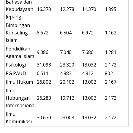
Bahasa dan
Kebudayaan
16.370
12.278
11.370
1.895
Jepang
Bimbingan
Konseling
8.672
6.504
6.972
1.162
Islam
Pendidikan
9.386
7.040
7.686
1.281
Agama Islam
Psikologi
31.093
23.320
13.032
2.172
PG PAUD
6.511
4.883
4.812
802
Ilmu Hukum
26.802
20.102
13.002
2.167
Ilmu
Hubungan
26.283
19.712
13.002
2.172
Internasional
Ilmu
30.670
23.003
13.032
2.172
Komunikasi