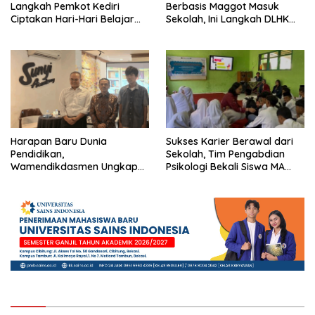
Langkah Pemkot Kediri
Berbasis Maggot Masuk
Ciptakan Hari-Hari Belajar
Sekolah, Ini Langkah DLHK
yang Gembira
Depok Edukasi Siswa
Harapan Baru Dunia
Sukses Karier Berawal dari
Pendidikan,
Sekolah, Tim Pengabdian
Wamendikdasmen Ungkap
Psikologi Bekali Siswa MA
Peran PJJ bagi Murid Putus
dengan Perencanaan Karier
Sekolah