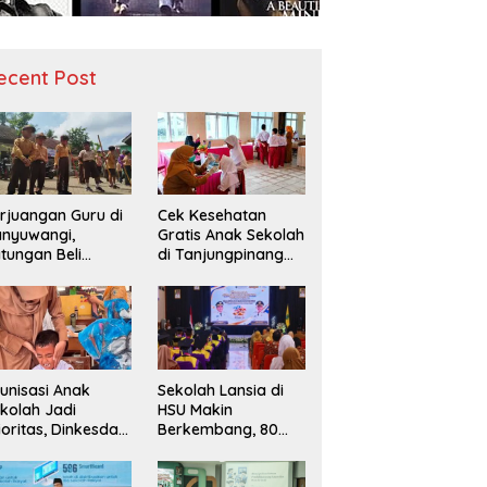
ecent Post
rjuangan Guru di
Cek Kesehatan
nyuwangi,
Gratis Anak Sekolah
tungan Beli
di Tanjungpinang
diah demi
Periksa 49.343
narik Minat Siswa
Siswa
 SD Negeri
unisasi Anak
Sekolah Lansia di
kolah Jadi
HSU Makin
ioritas, Dinkesda
Berkembang, 80
emak Perkuat
Peserta Ikuti Prosesi
nitoring BIAS
Wisuda Tahun Ini