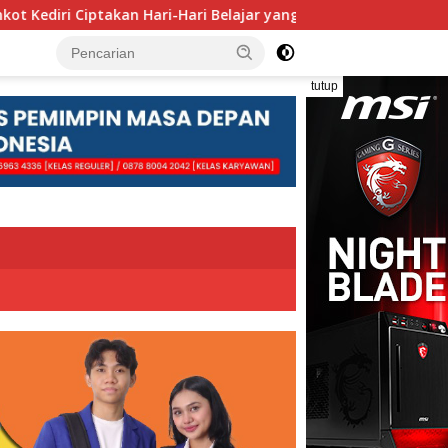
i-Hari Belajar yang Gembira
Pengolahan Sampah Berba
tutup