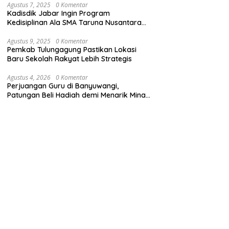
Agustus 7, 2025
0 Komentar
Kadisdik Jabar Ingin Program
Kedisiplinan Ala SMA Taruna Nusantara
Cimahi Diterapkan di Sekolah Lain
Agustus 9, 2025
0 Komentar
Pemkab Tulungagung Pastikan Lokasi
Baru Sekolah Rakyat Lebih Strategis
Agustus 4, 2026
0 Komentar
Perjuangan Guru di Banyuwangi,
Patungan Beli Hadiah demi Menarik Minat
Siswa ke SD Negeri