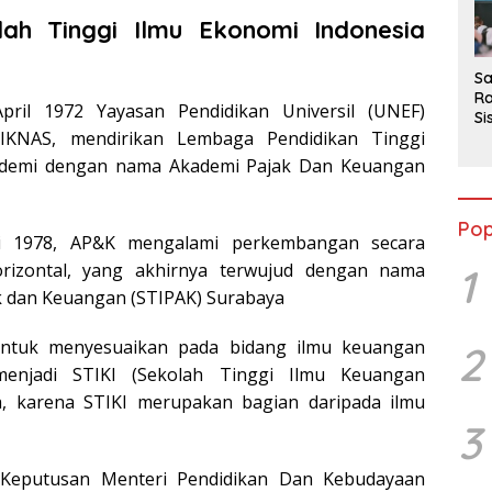
2
lah Tinggi Ilmu Ekonomi Indonesia
Sa
Ra
pril 1972 Yayasan Pendidikan Universil (UNEF)
Si
IKNAS, mendirikan Lembaga Pendidikan Tinggi
da
M
ademi dengan nama Akademi Pajak Dan Keuangan
Pop
ri 1978, AP&K mengalami perkembangan secara
orizontal, yang akhirnya terwujud dengan nama
1
k dan Keuangan (STIPAK) Surabaya
ntuk menyesuaikan pada bidang ilmu keuangan
2
enjadi STIKI (Sekolah Tinggi Ilmu Keuangan
a, karena STIKI merupakan bagian daripada ilmu
3
 Keputusan Menteri Pendidikan Dan Kebudayaan