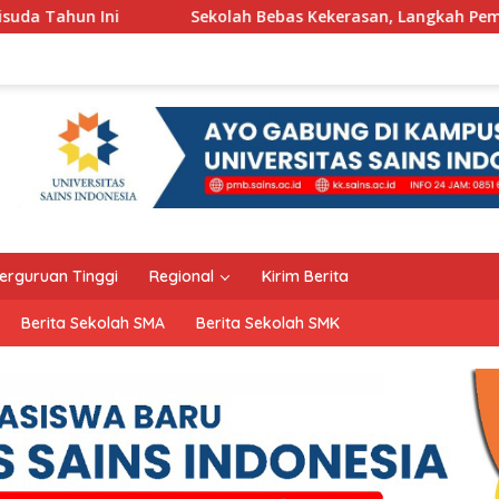
Sekolah Bebas Kekerasan, Langkah Pemkot Kediri Ciptakan Har
erguruan Tinggi
Regional
Kirim Berita
Berita Sekolah SMA
Berita Sekolah SMK