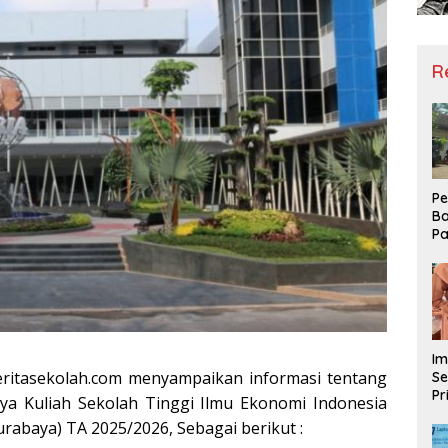
R
Pe
Ba
Pa
Ha
Me
ke
Im
eritasekolah.com menyampaikan informasi tentang
Se
Pr
ya Kuliah Sekolah Tinggi Ilmu Ekonomi Indonesia
D
rabaya) TA 2025/2026, Sebagai berikut :
Mo