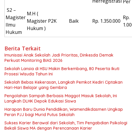
Herregistrasi
Per
S2 –
M.H (
Magister
Rp.
Magister
P2K
Baik
Rp. 1.350.000
Ilmu
1.00
Hukum )
Hukum
Berita Terkait
Imunisasi Anak Sekolah Jadi Prioritas, Dinkesda Demak
Perkuat Monitoring BIAS 2026
Sekolah Lansia di HSU Makin Berkembang, 80 Peserta Ikuti
Prosesi Wisuda Tahun Ini
Sekolah Bebas Kekerasan, Langkah Pemkot Kediri Ciptakan
Hari-Hari Belajar yang Gembira
Pengolahan Sampah Berbasis Maggot Masuk Sekolah, Ini
Langkah DLHK Depok Edukasi Siswa
Harapan Baru Dunia Pendidikan, Wamendikdasmen Ungkap
Peran PJJ bagi Murid Putus Sekolah
Sukses Karier Berawal dari Sekolah, Tim Pengabdian Psikologi
Bekali Siswa MA dengan Perencanaan Karier