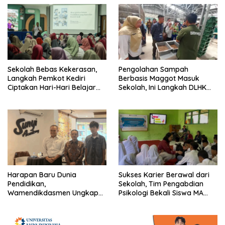
Sekolah Bebas Kekerasan,
Pengolahan Sampah
Langkah Pemkot Kediri
Berbasis Maggot Masuk
Ciptakan Hari-Hari Belajar
Sekolah, Ini Langkah DLHK
yang Gembira
Depok Edukasi Siswa
Harapan Baru Dunia
Sukses Karier Berawal dari
Pendidikan,
Sekolah, Tim Pengabdian
Wamendikdasmen Ungkap
Psikologi Bekali Siswa MA
Peran PJJ bagi Murid Putus
dengan Perencanaan Karier
Sekolah