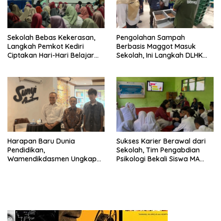
Sekolah Bebas Kekerasan,
Pengolahan Sampah
Langkah Pemkot Kediri
Berbasis Maggot Masuk
Ciptakan Hari-Hari Belajar
Sekolah, Ini Langkah DLHK
yang Gembira
Depok Edukasi Siswa
Harapan Baru Dunia
Sukses Karier Berawal dari
Pendidikan,
Sekolah, Tim Pengabdian
Wamendikdasmen Ungkap
Psikologi Bekali Siswa MA
Peran PJJ bagi Murid Putus
dengan Perencanaan Karier
Sekolah