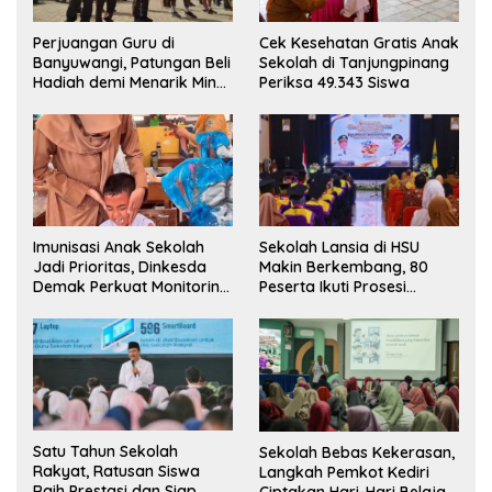
Perjuangan Guru di
Cek Kesehatan Gratis Anak
Banyuwangi, Patungan Beli
Sekolah di Tanjungpinang
Hadiah demi Menarik Minat
Periksa 49.343 Siswa
Siswa ke SD Negeri
Imunisasi Anak Sekolah
Sekolah Lansia di HSU
Jadi Prioritas, Dinkesda
Makin Berkembang, 80
Demak Perkuat Monitoring
Peserta Ikuti Prosesi
BIAS 2026
Wisuda Tahun Ini
Satu Tahun Sekolah
Sekolah Bebas Kekerasan,
Rakyat, Ratusan Siswa
Langkah Pemkot Kediri
Raih Prestasi dan Siap
Ciptakan Hari-Hari Belajar