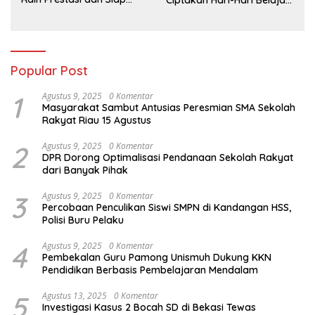
Menatap Masa Depan
yang Gembira
Popular Post
1
Agustus 9, 2025
0 Komentar
Masyarakat Sambut Antusias Peresmian SMA Sekolah
Rakyat Riau 15 Agustus
2
Agustus 9, 2025
0 Komentar
DPR Dorong Optimalisasi Pendanaan Sekolah Rakyat
dari Banyak Pihak
3
Agustus 9, 2025
0 Komentar
Percobaan Penculikan Siswi SMPN di Kandangan HSS,
Polisi Buru Pelaku
4
Agustus 9, 2025
0 Komentar
Pembekalan Guru Pamong Unismuh Dukung KKN
Pendidikan Berbasis Pembelajaran Mendalam
5
Agustus 13, 2025
0 Komentar
Investigasi Kasus 2 Bocah SD di Bekasi Tewas