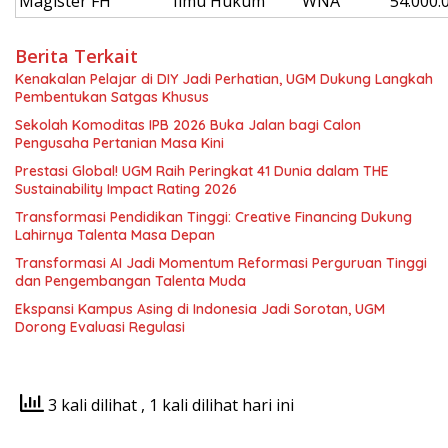
Magister
FH
Ilmu Hukum
WNA
54.000.
Berita Terkait
Kenakalan Pelajar di DIY Jadi Perhatian, UGM Dukung Langkah
Pembentukan Satgas Khusus
Sekolah Komoditas IPB 2026 Buka Jalan bagi Calon
Pengusaha Pertanian Masa Kini
Prestasi Global! UGM Raih Peringkat 41 Dunia dalam THE
Sustainability Impact Rating 2026
Transformasi Pendidikan Tinggi: Creative Financing Dukung
Lahirnya Talenta Masa Depan
Transformasi AI Jadi Momentum Reformasi Perguruan Tinggi
dan Pengembangan Talenta Muda
Ekspansi Kampus Asing di Indonesia Jadi Sorotan, UGM
Dorong Evaluasi Regulasi
3 kali dilihat
, 1 kali dilihat hari ini