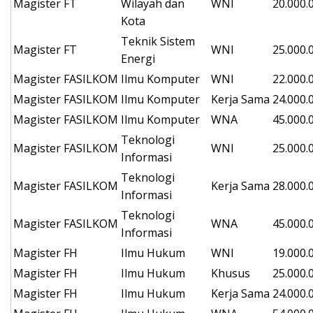
Magister
FT
Wilayah dan
WNI
20.000.
Kota
Teknik Sistem
Magister
FT
WNI
25.000.
Energi
Magister
FASILKOM
Ilmu Komputer
WNI
22.000.
Magister
FASILKOM
Ilmu Komputer
Kerja Sama
24.000.
Magister
FASILKOM
Ilmu Komputer
WNA
45.000.
Teknologi
Magister
FASILKOM
WNI
25.000.
Informasi
Teknologi
Magister
FASILKOM
Kerja Sama
28.000.
Informasi
Teknologi
Magister
FASILKOM
WNA
45.000.
Informasi
Magister
FH
Ilmu Hukum
WNI
19.000.
Magister
FH
Ilmu Hukum
Khusus
25.000.
Magister
FH
Ilmu Hukum
Kerja Sama
24.000.