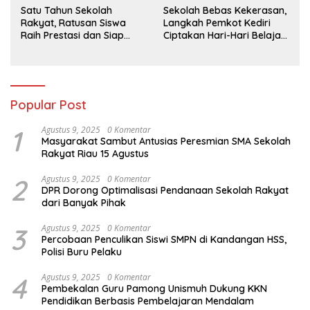
Satu Tahun Sekolah
Sekolah Bebas Kekerasan,
Rakyat, Ratusan Siswa
Langkah Pemkot Kediri
Raih Prestasi dan Siap
Ciptakan Hari-Hari Belajar
Menatap Masa Depan
yang Gembira
Popular Post
1
Agustus 9, 2025
0 Komentar
Masyarakat Sambut Antusias Peresmian SMA Sekolah
Rakyat Riau 15 Agustus
2
Agustus 9, 2025
0 Komentar
DPR Dorong Optimalisasi Pendanaan Sekolah Rakyat
dari Banyak Pihak
3
Agustus 9, 2025
0 Komentar
Percobaan Penculikan Siswi SMPN di Kandangan HSS,
Polisi Buru Pelaku
4
Agustus 9, 2025
0 Komentar
Pembekalan Guru Pamong Unismuh Dukung KKN
Pendidikan Berbasis Pembelajaran Mendalam