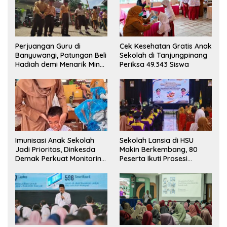
Perjuangan Guru di
Cek Kesehatan Gratis Anak
Banyuwangi, Patungan Beli
Sekolah di Tanjungpinang
Hadiah demi Menarik Minat
Periksa 49.343 Siswa
Siswa ke SD Negeri
Imunisasi Anak Sekolah
Sekolah Lansia di HSU
Jadi Prioritas, Dinkesda
Makin Berkembang, 80
Demak Perkuat Monitoring
Peserta Ikuti Prosesi
BIAS 2026
Wisuda Tahun Ini