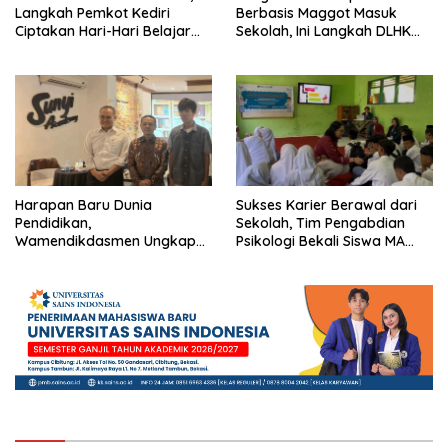
Langkah Pemkot Kediri
Berbasis Maggot Masuk
Ciptakan Hari-Hari Belajar
Sekolah, Ini Langkah DLHK
yang Gembira
Depok Edukasi Siswa
Harapan Baru Dunia
Sukses Karier Berawal dari
Pendidikan,
Sekolah, Tim Pengabdian
Wamendikdasmen Ungkap
Psikologi Bekali Siswa MA
Peran PJJ bagi Murid Putus
dengan Perencanaan Karier
Sekolah