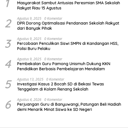
1
Masyarakat Sambut Antusias Peresmian SMA Sekolah
Rakyat Riau 15 Agustus
2
Agustus 9, 2025
0 Komentar
DPR Dorong Optimalisasi Pendanaan Sekolah Rakyat
dari Banyak Pihak
3
Agustus 9, 2025
0 Komentar
Percobaan Penculikan Siswi SMPN di Kandangan HSS,
Polisi Buru Pelaku
4
Agustus 9, 2025
0 Komentar
Pembekalan Guru Pamong Unismuh Dukung KKN
Pendidikan Berbasis Pembelajaran Mendalam
5
Agustus 13, 2025
0 Komentar
Investigasi Kasus 2 Bocah SD di Bekasi Tewas
Tenggelam di Kolam Renang Sekolah
6
Agustus 4, 2026
0 Komentar
Perjuangan Guru di Banyuwangi, Patungan Beli Hadiah
demi Menarik Minat Siswa ke SD Negeri