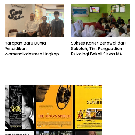
Harapan Baru Dunia
Sukses Karier Berawal dari
Pendidikan,
Sekolah, Tim Pengabdian
Wamendikdasmen Ungkap
Psikologi Bekali Siswa MA
Peran PJJ bagi Murid Putus
dengan Perencanaan Karier
Sekolah