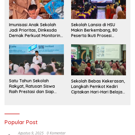
Imunisasi Anak Sekolah
Sekolah Lansia di HSU
Jadi Prioritas, Dinkesda
Makin Berkembang, 80
Demak Perkuat Monitoring
Peserta Ikuti Prosesi
BIAS 2026
Wisuda Tahun Ini
Satu Tahun Sekolah
Sekolah Bebas Kekerasan,
Rakyat, Ratusan Siswa
Langkah Pemkot Kediri
Raih Prestasi dan Siap
Ciptakan Hari-Hari Belajar
Menatap Masa Depan
yang Gembira
Popular Post
Agustus 9, 2025
0 Komentar