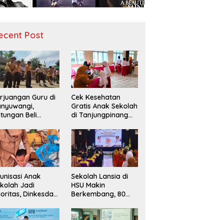
ecent Post
rjuangan Guru di
Cek Kesehatan
nyuwangi,
Gratis Anak Sekolah
tungan Beli
di Tanjungpinang
diah demi
Periksa 49.343
narik Minat Siswa
Siswa
 SD Negeri
unisasi Anak
Sekolah Lansia di
kolah Jadi
HSU Makin
ioritas, Dinkesda
Berkembang, 80
emak Perkuat
Peserta Ikuti Prosesi
nitoring BIAS
Wisuda Tahun Ini