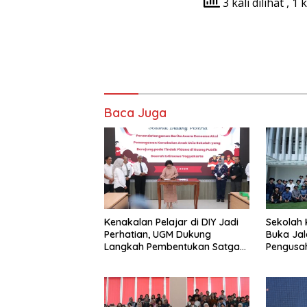
3 kali dilihat
, 1 
Baca Juga
Kenakalan Pelajar di DIY Jadi
Sekolah 
Perhatian, UGM Dukung
Buka Jal
Langkah Pembentukan Satgas
Pengusah
Khusus