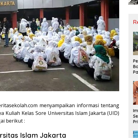
R
Pe
Ba
Pa
Ha
Me
ke
eritasekolah.com menyampaikan informasi tentang
Im
 Kuliah Kelas Sore Universitas Islam Jakarta (UID)
Se
i berikut :
Pr
D
Mo
rsitas Islam Jakarta