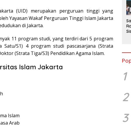
2
Jakarta (UID) merupakan perguruan tinggi yang
 oleh Yayasan Wakaf Perguruan Tinggi Islam Jakarta
Sa
dudukan di Jakarta.
Ra
Si
da
yak 11 program studi, yang terdiri dari 5 program
M
ta Satu/S1) 4 program studi pascasarjana (Strata
oktor (Strata Tiga/S3) Pendidikan Agama Islam.
Pop
rsitas Islam Jakarta
1
2
ah
3
ama Islam
hasa Arab