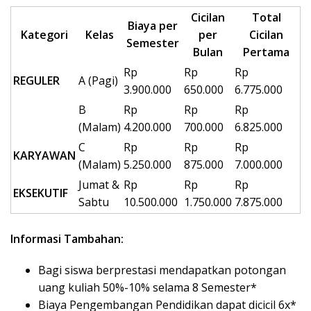
Cicilan
Total
Biaya per
Kategori
Kelas
per
Cicilan
Semester
Bulan
Pertama
Rp
Rp
Rp
REGULER
A (Pagi)
3.900.000
650.000
6.775.000
B
Rp
Rp
Rp
(Malam)
4.200.000
700.000
6.825.000
C
Rp
Rp
Rp
KARYAWAN
(Malam)
5.250.000
875.000
7.000.000
Jumat &
Rp
Rp
Rp
EKSEKUTIF
Sabtu
10.500.000
1.750.000
7.875.000
Informasi Tambahan:
Bagi siswa berprestasi mendapatkan potongan
uang kuliah 50%-10% selama 8 Semester*
Biaya Pengembangan Pendidikan dapat dicicil 6x*