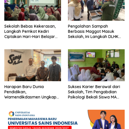
Sekolah Bebas Kekerasan,
Pengolahan Sampah
Langkah Pemkot Kediri
Berbasis Maggot Masuk
Ciptakan Hari-Hari Belajar
Sekolah, Ini Langkah DLHK
yang Gembira
Depok Edukasi Siswa
Harapan Baru Dunia
Sukses Karier Berawal dari
Pendidikan,
Sekolah, Tim Pengabdian
Wamendikdasmen Ungkap
Psikologi Bekali Siswa MA
Peran PJJ bagi Murid Putus
dengan Perencanaan Karier
Sekolah