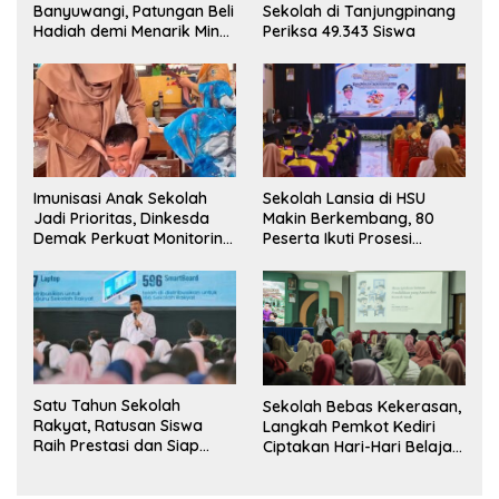
Banyuwangi, Patungan Beli
Sekolah di Tanjungpinang
Hadiah demi Menarik Minat
Periksa 49.343 Siswa
Siswa ke SD Negeri
Imunisasi Anak Sekolah
Sekolah Lansia di HSU
Jadi Prioritas, Dinkesda
Makin Berkembang, 80
Demak Perkuat Monitoring
Peserta Ikuti Prosesi
BIAS 2026
Wisuda Tahun Ini
Satu Tahun Sekolah
Sekolah Bebas Kekerasan,
Rakyat, Ratusan Siswa
Langkah Pemkot Kediri
Raih Prestasi dan Siap
Ciptakan Hari-Hari Belajar
Menatap Masa Depan
yang Gembira