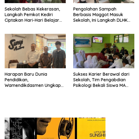
Sekolah Bebas Kekerasan,
Pengolahan Sampah
Langkah Pemkot Kediri
Berbasis Maggot Masuk
Ciptakan Hari-Hari Belajar
Sekolah, Ini Langkah DLHK
yang Gembira
Depok Edukasi Siswa
Harapan Baru Dunia
Sukses Karier Berawal dari
Pendidikan,
Sekolah, Tim Pengabdian
Wamendikdasmen Ungkap
Psikologi Bekali Siswa MA
Peran PJJ bagi Murid Putus
dengan Perencanaan Karier
Sekolah