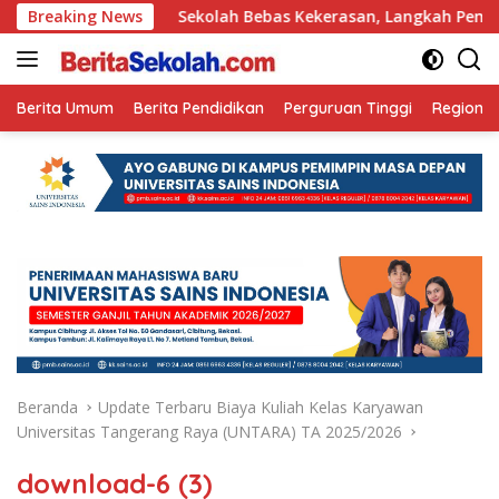
Langsung
 Ini
Breaking News
Sekolah Bebas Kekerasan, Langkah Pemkot Kediri C
ke
konten
Berita Umum
Berita Pendidikan
Perguruan Tinggi
Regional
Beranda
Update Terbaru Biaya Kuliah Kelas Karyawan
Universitas Tangerang Raya (UNTARA) TA 2025/2026
download-6 (3)