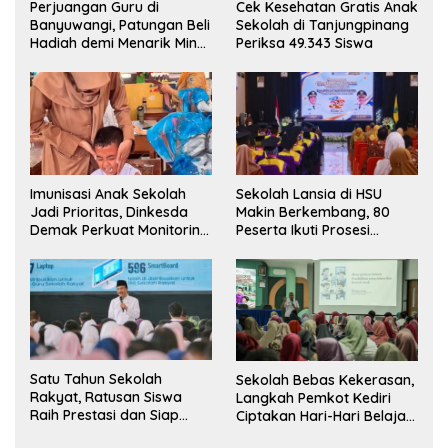
Perjuangan Guru di
Cek Kesehatan Gratis Anak
Banyuwangi, Patungan Beli
Sekolah di Tanjungpinang
Hadiah demi Menarik Minat
Periksa 49.343 Siswa
Siswa ke SD Negeri
Imunisasi Anak Sekolah
Sekolah Lansia di HSU
Jadi Prioritas, Dinkesda
Makin Berkembang, 80
Demak Perkuat Monitoring
Peserta Ikuti Prosesi
BIAS 2026
Wisuda Tahun Ini
Satu Tahun Sekolah
Sekolah Bebas Kekerasan,
Rakyat, Ratusan Siswa
Langkah Pemkot Kediri
Raih Prestasi dan Siap
Ciptakan Hari-Hari Belajar
Menatap Masa Depan
yang Gembira