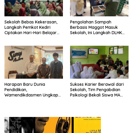
Sekolah Bebas Kekerasan,
Pengolahan Sampah
Langkah Pemkot Kediri
Berbasis Maggot Masuk
Ciptakan Hari-Hari Belajar
Sekolah, Ini Langkah DLHK
yang Gembira
Depok Edukasi Siswa
Harapan Baru Dunia
Sukses Karier Berawal dari
Pendidikan,
Sekolah, Tim Pengabdian
Wamendikdasmen Ungkap
Psikologi Bekali Siswa MA
Peran PJJ bagi Murid Putus
dengan Perencanaan Karier
Sekolah