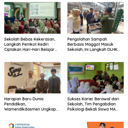
Sekolah Bebas Kekerasan,
Pengolahan Sampah
Langkah Pemkot Kediri
Berbasis Maggot Masuk
Ciptakan Hari-Hari Belajar
Sekolah, Ini Langkah DLHK
yang Gembira
Depok Edukasi Siswa
Harapan Baru Dunia
Sukses Karier Berawal dari
Pendidikan,
Sekolah, Tim Pengabdian
Wamendikdasmen Ungkap
Psikologi Bekali Siswa MA
Peran PJJ bagi Murid Putus
dengan Perencanaan Karier
Sekolah