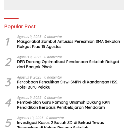
Menatap Masa Depan
yang Gembira
Popular Post
1
Agustus 9, 2025
0 Komentar
Masyarakat Sambut Antusias Peresmian SMA Sekolah
Rakyat Riau 15 Agustus
2
Agustus 9, 2025
0 Komentar
DPR Dorong Optimalisasi Pendanaan Sekolah Rakyat
dari Banyak Pihak
3
Agustus 9, 2025
0 Komentar
Percobaan Penculikan Siswi SMPN di Kandangan HSS,
Polisi Buru Pelaku
4
Agustus 9, 2025
0 Komentar
Pembekalan Guru Pamong Unismuh Dukung KKN
Pendidikan Berbasis Pembelajaran Mendalam
5
Agustus 13, 2025
0 Komentar
Investigasi Kasus 2 Bocah SD di Bekasi Tewas
Tenggelam di Kolam Renang Sekolah