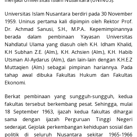
menjadi Universitas Islam Nusantara (UNINUS).
Universitas Islam Nusantara berdiri pada 30 November
1959. Uninus pertama kali dipimpin oleh Rektor Prof.
Dr. Achmad Sanusi, S.H., M.P.A.. Kepemimpinannya
berada dalam pembinaan Yayasan Universitas
Nahdlatul Ulama yang diasuh oleh K.H. Idham Khalid,
K.H Subhan Z.E. (Alm.), K.H. Achsien (Alm.), K.H. Habib
Utsman Al-Aydarus (Alm.), dan lain-lain dengan K.H.E.Z
Muttaqien (Alm.) sebagai pimpinan hariannya. Pada
tahap awal dibuka Fakultas Hukum dan Fakultas
Ekonomi.
Berkat pembinaan yang sungguh-sungguh, kedua
fakultas tersebut berkembang pesat. Sehingga, mulai
18 September 1963, ijazah kedua fakultas dihargai
sama dengan ijazah Perguruan Tinggi Negeri
sederajat. Gejolak perkembangan kehidupan sosial dan
politik di seluruh Nusantara sekitar 1965-1966