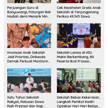
Perjuangan Guru di
Cek Kesehatan Gratis Anak
Banyuwangi, Patungan Beli
Sekolah di Tanjungpinang
Hadiah demi Menarik Minat
Periksa 49.343 Siswa
Siswa ke SD Negeri
Imunisasi Anak Sekolah
Sekolah Lansia di HSU
Jadi Prioritas, Dinkesda
Makin Berkembang, 80
Demak Perkuat Monitoring
Peserta Ikuti Prosesi
BIAS 2026
Wisuda Tahun Ini
Satu Tahun Sekolah
Sekolah Bebas Kekerasan,
Rakyat, Ratusan Siswa
Langkah Pemkot Kediri
Raih Prestasi dan Siap
Ciptakan Hari-Hari Belajar