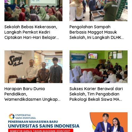
Sekolah Bebas Kekerasan,
Pengolahan Sampah
Langkah Pemkot Kediri
Berbasis Maggot Masuk
Ciptakan Hari-Hari Belajar
Sekolah, Ini Langkah DLHK
yang Gembira
Depok Edukasi Siswa
Harapan Baru Dunia
Sukses Karier Berawal dari
Pendidikan,
Sekolah, Tim Pengabdian
Wamendikdasmen Ungkap
Psikologi Bekali Siswa MA
Peran PJJ bagi Murid Putus
dengan Perencanaan Karier
Sekolah