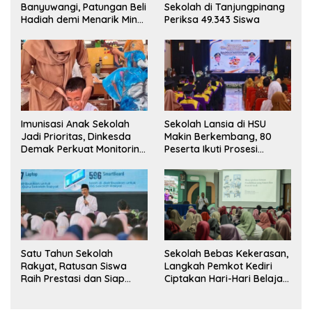
Banyuwangi, Patungan Beli
Sekolah di Tanjungpinang
Hadiah demi Menarik Minat
Periksa 49.343 Siswa
Siswa ke SD Negeri
Imunisasi Anak Sekolah
Sekolah Lansia di HSU
Jadi Prioritas, Dinkesda
Makin Berkembang, 80
Demak Perkuat Monitoring
Peserta Ikuti Prosesi
BIAS 2026
Wisuda Tahun Ini
Satu Tahun Sekolah
Sekolah Bebas Kekerasan,
Rakyat, Ratusan Siswa
Langkah Pemkot Kediri
Raih Prestasi dan Siap
Ciptakan Hari-Hari Belajar
Menatap Masa Depan
yang Gembira