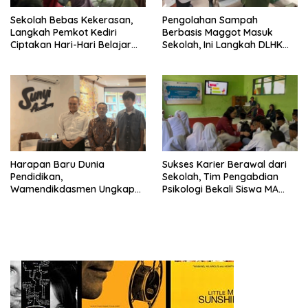
Sekolah Bebas Kekerasan,
Pengolahan Sampah
Langkah Pemkot Kediri
Berbasis Maggot Masuk
Ciptakan Hari-Hari Belajar
Sekolah, Ini Langkah DLHK
yang Gembira
Depok Edukasi Siswa
Harapan Baru Dunia
Sukses Karier Berawal dari
Pendidikan,
Sekolah, Tim Pengabdian
Wamendikdasmen Ungkap
Psikologi Bekali Siswa MA
Peran PJJ bagi Murid Putus
dengan Perencanaan Karier
Sekolah