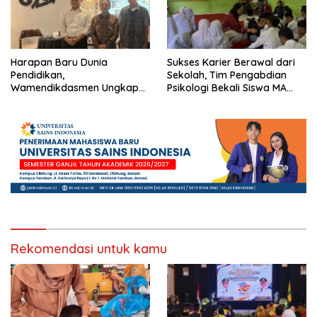
Harapan Baru Dunia
Sukses Karier Berawal dari
Pendidikan,
Sekolah, Tim Pengabdian
Wamendikdasmen Ungkap
Psikologi Bekali Siswa MA
Peran PJJ bagi Murid Putus
dengan Perencanaan Karier
Sekolah
Rekomendasi untuk kamu