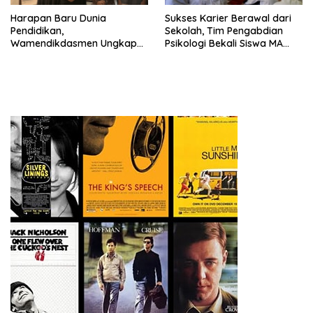
Harapan Baru Dunia
Sukses Karier Berawal dari
Pendidikan,
Sekolah, Tim Pengabdian
Wamendikdasmen Ungkap
Psikologi Bekali Siswa MA
Peran PJJ bagi Murid Putus
dengan Perencanaan Karier
Sekolah