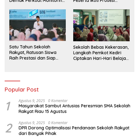
Demak Perkuat Monitoring
Peserta Ikuti Prosesi
BIAS 2026
Wisuda Tahun Ini
Satu Tahun Sekolah
Sekolah Bebas Kekerasan,
Rakyat, Ratusan Siswa
Langkah Pemkot Kediri
Raih Prestasi dan Siap
Ciptakan Hari-Hari Belajar
Menatap Masa Depan
yang Gembira
Popular Post
1
Agustus 9, 2025
0 Komentar
Masyarakat Sambut Antusias Peresmian SMA Sekolah
Rakyat Riau 15 Agustus
2
Agustus 9, 2025
0 Komentar
DPR Dorong Optimalisasi Pendanaan Sekolah Rakyat
dari Banyak Pihak