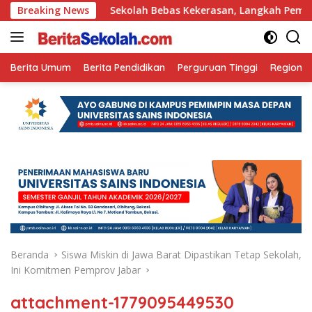
Langsung
Ini
Breaking News
Sekolah Bebas Kekerasan, Langkah Pemkot Kediri C
ke
konten
Berita Umum
Berita Pendidikan
Perguruan Tinggi
Regional
Beranda
Siswa Miskin di Jawa Barat Dipastikan Tetap Sekolah,
Ini Komitmen Pemprov Jabar
attachment-1779095449530