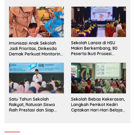
Siswa ke SD Negeri
Sekolah Lansia di HSU
Imunisasi Anak Sekolah
Makin Berkembang, 80
Jadi Prioritas, Dinkesda
Peserta Ikuti Prosesi
Demak Perkuat Monitoring
Wisuda Tahun Ini
BIAS 2026
Sekolah Bebas Kekerasan,
Satu Tahun Sekolah
Langkah Pemkot Kediri
Rakyat, Ratusan Siswa
Ciptakan Hari-Hari Belajar
Raih Prestasi dan Siap
yang Gembira
Menatap Masa Depan