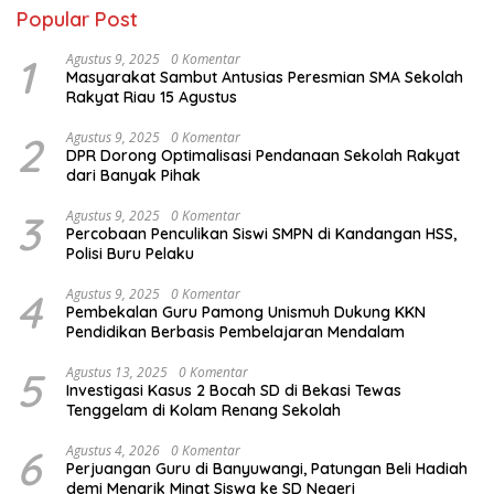
Popular Post
1
Agustus 9, 2025
0 Komentar
Masyarakat Sambut Antusias Peresmian SMA Sekolah
Rakyat Riau 15 Agustus
2
Agustus 9, 2025
0 Komentar
DPR Dorong Optimalisasi Pendanaan Sekolah Rakyat
dari Banyak Pihak
3
Agustus 9, 2025
0 Komentar
Percobaan Penculikan Siswi SMPN di Kandangan HSS,
Polisi Buru Pelaku
4
Agustus 9, 2025
0 Komentar
Pembekalan Guru Pamong Unismuh Dukung KKN
Pendidikan Berbasis Pembelajaran Mendalam
5
Agustus 13, 2025
0 Komentar
Investigasi Kasus 2 Bocah SD di Bekasi Tewas
Tenggelam di Kolam Renang Sekolah
6
Agustus 4, 2026
0 Komentar
Perjuangan Guru di Banyuwangi, Patungan Beli Hadiah
demi Menarik Minat Siswa ke SD Negeri