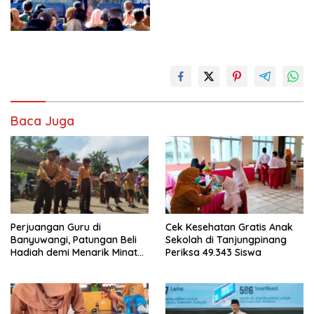
Baca Juga
Perjuangan Guru di
Cek Kesehatan Gratis Anak
Banyuwangi, Patungan Beli
Sekolah di Tanjungpinang
Hadiah demi Menarik Minat
Periksa 49.343 Siswa
Siswa ke SD Negeri