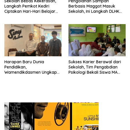
Sekolah Bebas Kekerasan,
Pengolahan Sampah
Langkah Pemkot Kediri
Berbasis Maggot Masuk
Ciptakan Hari-Hari Belajar
Sekolah, Ini Langkah DLHK
yang Gembira
Depok Edukasi Siswa
Harapan Baru Dunia
Sukses Karier Berawal dari
Pendidikan,
Sekolah, Tim Pengabdian
Wamendikdasmen Ungkap
Psikologi Bekali Siswa MA
Peran PJJ bagi Murid Putus
dengan Perencanaan Karier
Sekolah