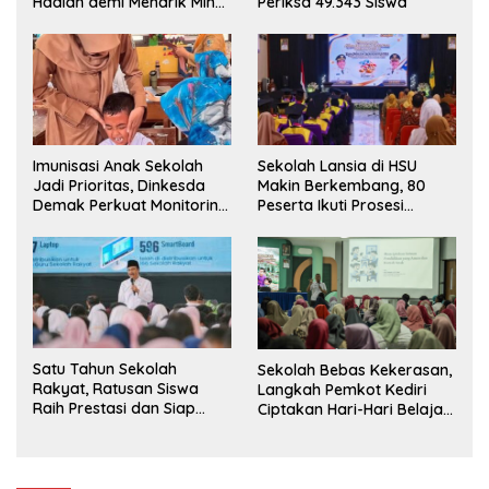
Hadiah demi Menarik Minat
Periksa 49.343 Siswa
Siswa ke SD Negeri
Imunisasi Anak Sekolah
Sekolah Lansia di HSU
Jadi Prioritas, Dinkesda
Makin Berkembang, 80
Demak Perkuat Monitoring
Peserta Ikuti Prosesi
BIAS 2026
Wisuda Tahun Ini
Satu Tahun Sekolah
Sekolah Bebas Kekerasan,
Rakyat, Ratusan Siswa
Langkah Pemkot Kediri
Raih Prestasi dan Siap
Ciptakan Hari-Hari Belajar
Menatap Masa Depan
yang Gembira