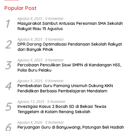
Popular Post
1
Agustus 9, 2025
0 Komentar
Masyarakat Sambut Antusias Peresmian SMA Sekolah
Rakyat Riau 15 Agustus
2
Agustus 9, 2025
0 Komentar
DPR Dorong Optimalisasi Pendanaan Sekolah Rakyat
dari Banyak Pihak
3
Agustus 9, 2025
0 Komentar
Percobaan Penculikan Siswi SMPN di Kandangan HSS,
Polisi Buru Pelaku
4
Agustus 9, 2025
0 Komentar
Pembekalan Guru Pamong Unismuh Dukung KKN
Pendidikan Berbasis Pembelajaran Mendalam
5
Agustus 13, 2025
0 Komentar
Investigasi Kasus 2 Bocah SD di Bekasi Tewas
Tenggelam di Kolam Renang Sekolah
6
Agustus 4, 2026
0 Komentar
Perjuangan Guru di Banyuwangi, Patungan Beli Hadiah