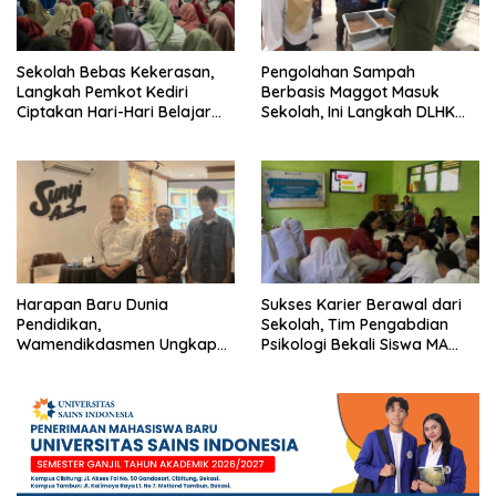
Sekolah Bebas Kekerasan,
Pengolahan Sampah
Langkah Pemkot Kediri
Berbasis Maggot Masuk
Ciptakan Hari-Hari Belajar
Sekolah, Ini Langkah DLHK
yang Gembira
Depok Edukasi Siswa
Harapan Baru Dunia
Sukses Karier Berawal dari
Pendidikan,
Sekolah, Tim Pengabdian
Wamendikdasmen Ungkap
Psikologi Bekali Siswa MA
Peran PJJ bagi Murid Putus
dengan Perencanaan Karier
Sekolah