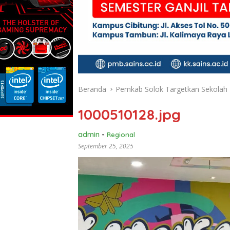
Beranda
Pemkab Solok Targetkan Sekolah
1000510128.jpg
admin
-
Regional
September 25, 2025