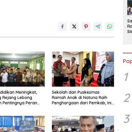
2
Sa
Ra
Si
da
M
Pop
1
didikan Meningkat,
Sekolah dan Puskesmas
2
 Rejang Lebong
Ramah Anak di Natuna Raih
 Pentingnya Peran
Penghargaan dari Pemkab, Ini
s Pengawas Sekolah
Daftar Penerimanya
3