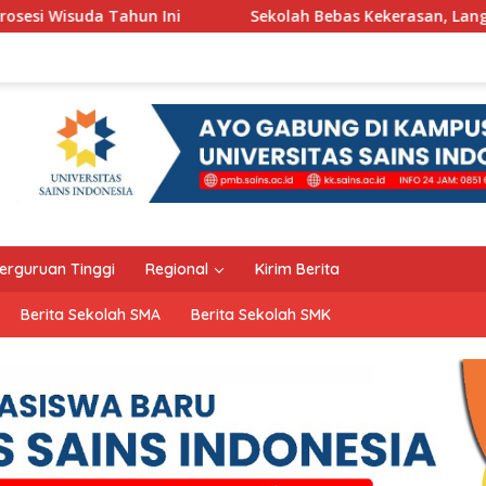
i
Sekolah Bebas Kekerasan, Langkah Pemkot Kediri Cip
erguruan Tinggi
Regional
Kirim Berita
Berita Sekolah SMA
Berita Sekolah SMK