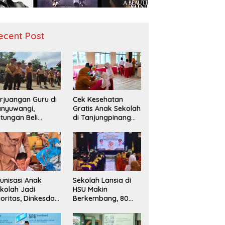
ecent Post
rjuangan Guru di
Cek Kesehatan
nyuwangi,
Gratis Anak Sekolah
tungan Beli
di Tanjungpinang
diah demi
Periksa 49.343
narik Minat Siswa
Siswa
 SD Negeri
unisasi Anak
Sekolah Lansia di
kolah Jadi
HSU Makin
ioritas, Dinkesda
Berkembang, 80
emak Perkuat
Peserta Ikuti Prosesi
nitoring BIAS
Wisuda Tahun Ini