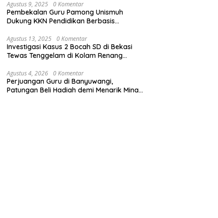
Agustus 9, 2025
0 Komentar
Pembekalan Guru Pamong Unismuh
Dukung KKN Pendidikan Berbasis
Pembelajaran Mendalam
Agustus 13, 2025
0 Komentar
Investigasi Kasus 2 Bocah SD di Bekasi
Tewas Tenggelam di Kolam Renang
Sekolah
Agustus 4, 2026
0 Komentar
Perjuangan Guru di Banyuwangi,
Patungan Beli Hadiah demi Menarik Minat
Siswa ke SD Negeri