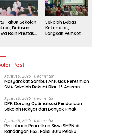
026
tu Tahun Sekolah
Sekolah Bebas
kyat, Ratusan
Kekerasan,
swa Raih Prestasi
Langkah Pemkot
n Siap Menatap
Kediri Ciptakan
asa Depan
Hari-Hari Belajar
yang Gembira
ular Post
Agustus 9, 2025
0 Komentar
Masyarakat Sambut Antusias Peresmian
SMA Sekolah Rakyat Riau 15 Agustus
Agustus 9, 2025
0 Komentar
DPR Dorong Optimalisasi Pendanaan
Sekolah Rakyat dari Banyak Pihak
Agustus 9, 2025
0 Komentar
Percobaan Penculikan Siswi SMPN di
Kandangan HSS, Polisi Buru Pelaku