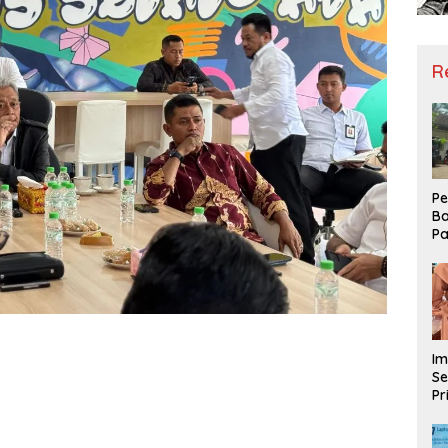
R
Pe
Ba
Pa
Ha
Me
ke
Im
Se
Pr
D
Mo