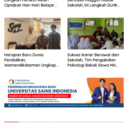
Langkah Pemkot Kediri
Berbasis Maggot Masuk
Ciptakan Hari-Hari Belajar
Sekolah, Ini Langkah DLHK
yang Gembira
Depok Edukasi Siswa
Harapan Baru Dunia
Sukses Karier Berawal dari
Pendidikan,
Sekolah, Tim Pengabdian
Wamendikdasmen Ungkap
Psikologi Bekali Siswa MA
Peran PJJ bagi Murid Putus
dengan Perencanaan Karier
Sekolah