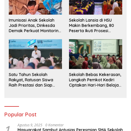
Imunisasi Anak Sekolah
Sekolah Lansia di HSU
Jadi Prioritas, Dinkesda
Makin Berkembang, 80
Demak Perkuat Monitoring
Peserta Ikuti Prosesi
BIAS 2026
Wisuda Tahun Ini
Satu Tahun Sekolah
Sekolah Bebas Kekerasan,
Rakyat, Ratusan Siswa
Langkah Pemkot Kediri
Raih Prestasi dan Siap
Ciptakan Hari-Hari Belajar
Menatap Masa Depan
yang Gembira
Popular Post
1
Agustus 9, 2025
0 Komentar
Masyarakat Sambut Antusias Peresmian SMA Sekolah