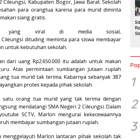
2
 Cileungsi, Kabupaten Bogor, Jawa Barat. Sekolah
eresahan para orangtua karena para murid diminta
akan siang gratis.
Sa
Ra
 yang viral di media sosial,
Si
 Cileungsi dituding meminta para siswa membayar
da
M
un untuk kebutuhan sekolah.
an dari uang Rp2.650.000 itu adalah untuk makan
Pop
guru. Atas permintaan sumbangan jutaan rupiah
rang tua murid tak terima. Kabarnya sebanyak 387
1
ayangkan protes kepada pihak sekolah.
ah satu orang tua murid yang tak terima dengan
2
angsung mendatangi SMA Negeri 2 Cileungsi. Dalam
 youtube SCTV, Marlon mengurai kekecewaannya
3
suruh membayar sumbangan jutaan rupiah.
u menggelayuti Marlon lantaran pihak sekolah tak