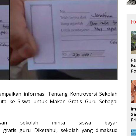
R
Pe
Ba
Pa
Ha
Me
ke
ampaikan informasi Tentang Kontroversi Sekolah
uta ke Siswa untuk Makan Gratis Guru Sebagai
Im
Se
Pr
asan sekolah minta siswa bayar
D
gratis guru. Diketahui, sekolah yang dimaksud
Mo