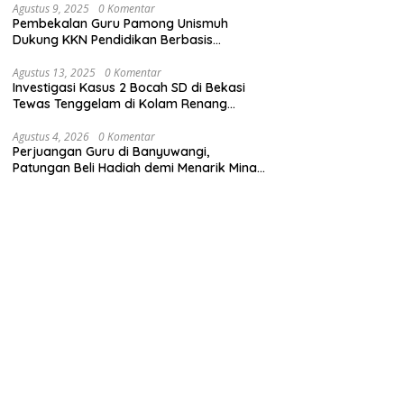
Agustus 9, 2025
0 Komentar
Pembekalan Guru Pamong Unismuh
Dukung KKN Pendidikan Berbasis
Pembelajaran Mendalam
Agustus 13, 2025
0 Komentar
Investigasi Kasus 2 Bocah SD di Bekasi
Tewas Tenggelam di Kolam Renang
Sekolah
Agustus 4, 2026
0 Komentar
Perjuangan Guru di Banyuwangi,
Patungan Beli Hadiah demi Menarik Minat
Siswa ke SD Negeri