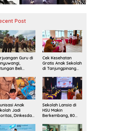
ecent Post
rjuangan Guru di
Cek Kesehatan
nyuwangi,
Gratis Anak Sekolah
tungan Beli
di Tanjungpinang
diah demi
Periksa 49.343
narik Minat Siswa
Siswa
 SD Negeri
unisasi Anak
Sekolah Lansia di
kolah Jadi
HSU Makin
ioritas, Dinkesda
Berkembang, 80
emak Perkuat
Peserta Ikuti Prosesi
nitoring BIAS
Wisuda Tahun Ini