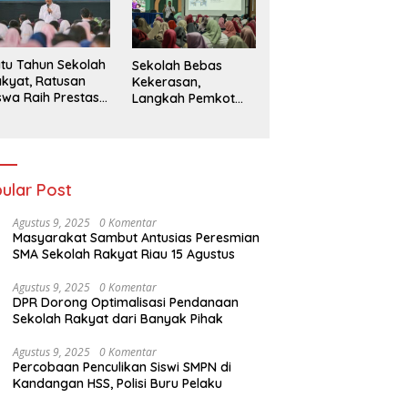
026
tu Tahun Sekolah
Sekolah Bebas
kyat, Ratusan
Kekerasan,
swa Raih Prestasi
Langkah Pemkot
n Siap Menatap
Kediri Ciptakan
asa Depan
Hari-Hari Belajar
yang Gembira
ular Post
Agustus 9, 2025
0 Komentar
Masyarakat Sambut Antusias Peresmian
SMA Sekolah Rakyat Riau 15 Agustus
Agustus 9, 2025
0 Komentar
DPR Dorong Optimalisasi Pendanaan
Sekolah Rakyat dari Banyak Pihak
Agustus 9, 2025
0 Komentar
Percobaan Penculikan Siswi SMPN di
Kandangan HSS, Polisi Buru Pelaku