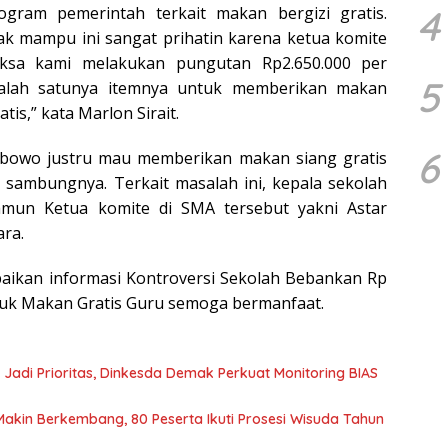
4
gram pemerintah terkait makan bergizi gratis.
ak mampu ini sangat prihatin karena ketua komite
ksa kami melakukan pungutan Rp2.650.000 per
5
salah satunya itemnya untuk memberikan makan
tis,” kata Marlon Sirait.
6
bowo justru mau memberikan makan siang gratis
 sambungnya. Terkait masalah ini, kepala sekolah
amun Ketua komite di SMA tersebut yakni Astar
ra.
aikan informasi Kontroversi Sekolah Bebankan Rp
ntuk Makan Gratis Guru semoga bermanfaat.
 Jadi Prioritas, Dinkesda Demak Perkuat Monitoring BIAS
Makin Berkembang, 80 Peserta Ikuti Prosesi Wisuda Tahun