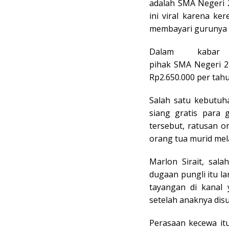
adalah SMA Negeri 2
ini viral karena k
membayari gurunya m
Dalam kabar
pihak SMA Negeri 2
Rp2.650.000 per tah
Salah satu kebutuh
siang gratis para 
tersebut, ratusan o
orang tua murid mel
Marlon Sirait, sal
dugaan pungli itu l
tayangan di kanal
setelah anaknya di
Perasaan kecewa it