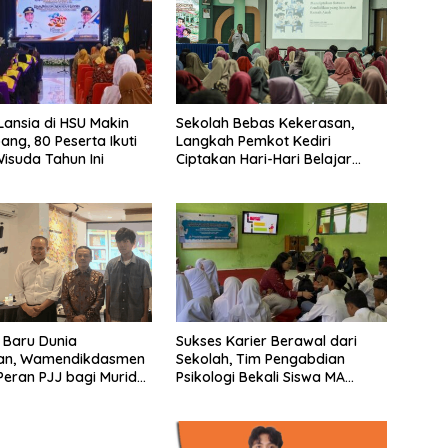
Lansia di HSU Makin
Sekolah Bebas Kekerasan,
ng, 80 Peserta Ikuti
Langkah Pemkot Kediri
Wisuda Tahun Ini
Ciptakan Hari-Hari Belajar
yang Gembira
 Baru Dunia
Sukses Karier Berawal dari
kan, Wamendikdasmen
Sekolah, Tim Pengabdian
eran PJJ bagi Murid
Psikologi Bekali Siswa MA
kolah
dengan Perencanaan Karier