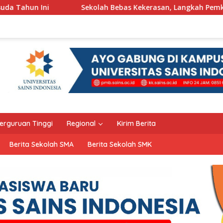
kolah Bebas Kekerasan, Langkah Pemkot Kediri Ciptakan Hari-H
erguruan Tinggi
Regional
Kirim Berita
Berita Sekolah SMA
Berita Sekolah SMK