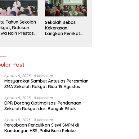
026
tu Tahun Sekolah
Sekolah Bebas
kyat, Ratusan
Kekerasan,
swa Raih Prestasi
Langkah Pemkot
n Siap Menatap
Kediri Ciptakan
asa Depan
Hari-Hari Belajar
yang Gembira
ular Post
Agustus 9, 2025
0 Komentar
Masyarakat Sambut Antusias Peresmian
SMA Sekolah Rakyat Riau 15 Agustus
Agustus 9, 2025
0 Komentar
DPR Dorong Optimalisasi Pendanaan
Sekolah Rakyat dari Banyak Pihak
Agustus 9, 2025
0 Komentar
Percobaan Penculikan Siswi SMPN di
Kandangan HSS, Polisi Buru Pelaku