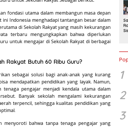
Guru untuk Sekolah Rakyat Sebagai berikut:
2
kan fondasi utama dalam membangun masa depan
t ini Indonesia menghadapi tantangan besar dalam
Sa
Ra
terutama di Sekolah Rakyat yang masih kekurangan
Si
Data terbaru mengungkapkan bahwa diperlukan
da
guru untuk mengajar di Sekolah Rakyat di berbagai
M
Pop
h Rakyat Butuh 60 Ribu Guru?
1
irikan sebagai solusi bagi anak-anak yang kurang
isa mendapatkan pendidikan yang layak. Namun,
h tenaga pengajar menjadi kendala utama dalam
2
ersebut. Banyak sekolah mengalami kekurangan
aerah terpencil, sehingga kualitas pendidikan yang
optimal.
3
an menyoroti bahwa tanpa tenaga pengajar yang