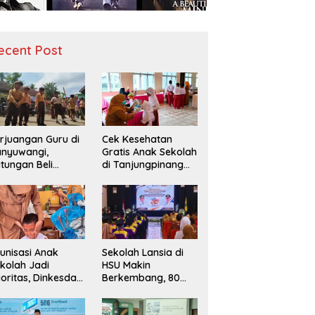
ecent Post
rjuangan Guru di
Cek Kesehatan
nyuwangi,
Gratis Anak Sekolah
tungan Beli
di Tanjungpinang
diah demi
Periksa 49.343
narik Minat Siswa
Siswa
 SD Negeri
unisasi Anak
Sekolah Lansia di
kolah Jadi
HSU Makin
ioritas, Dinkesda
Berkembang, 80
emak Perkuat
Peserta Ikuti Prosesi
nitoring BIAS
Wisuda Tahun Ini