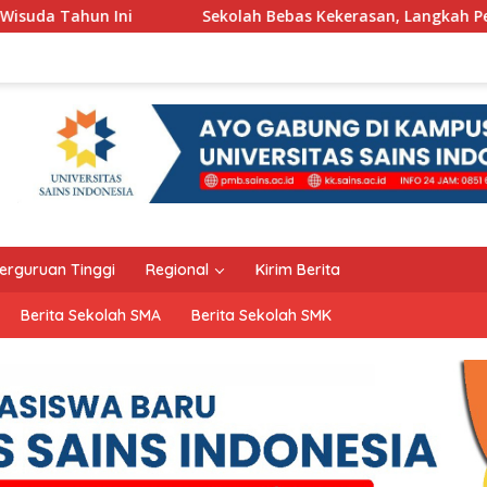
Sekolah Bebas Kekerasan, Langkah Pemkot Kediri Ciptakan Ha
erguruan Tinggi
Regional
Kirim Berita
Berita Sekolah SMA
Berita Sekolah SMK