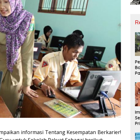
R
Pe
Ba
Pa
Ha
Me
ke
Im
Se
Pr
D
ampaikan informasi Tentang Kesempatan Berkarier!
Mo