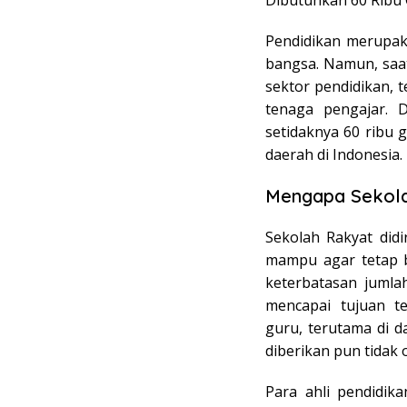
Dibutuhkan 60 Ribu 
Pendidikan merupa
bangsa. Namun, saa
sektor pendidikan, 
tenaga pengajar. 
setidaknya 60 ribu 
daerah di Indonesia.
Mengapa Sekola
Sekolah Rakyat did
mampu agar tetap b
keterbatasan jumla
mencapai tujuan t
guru, terutama di d
diberikan pun tidak 
Para ahli pendidik