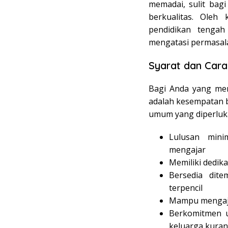
memadai, sulit bag
berkualitas. Oleh
pendidikan tenga
mengatasi permasala
Syarat dan Cara
Bagi Anda yang mem
adalah kesempatan b
umum yang diperluka
Lulusan mini
mengajar
Memiliki dedika
Bersedia dite
terpencil
Mampu mengajar
Berkomitmen 
keluarga kura