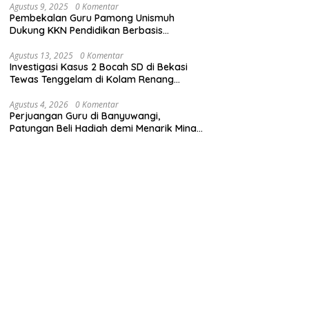
Agustus 9, 2025
0 Komentar
Pembekalan Guru Pamong Unismuh
Dukung KKN Pendidikan Berbasis
Pembelajaran Mendalam
Agustus 13, 2025
0 Komentar
Investigasi Kasus 2 Bocah SD di Bekasi
Tewas Tenggelam di Kolam Renang
Sekolah
Agustus 4, 2026
0 Komentar
Perjuangan Guru di Banyuwangi,
Patungan Beli Hadiah demi Menarik Minat
Siswa ke SD Negeri