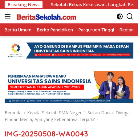
Langsung
n Ini
Breaking News
Sekolah Bebas Kekerasan, Langkah Pemkot Kediri 
ke
konten
Berita Umum
Berita Pendidikan
Perguruan Tinggi
Regional
Beranda
Kepala Sekolah SMA Negeri 1 Sultan Daulat Diduga
Hindari Media, Apa yang Sebenarnya Terjadi?
IMG-20250508-WA0043