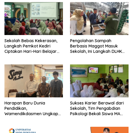
Sekolah Bebas Kekerasan,
Pengolahan Sampah
Langkah Pemkot Kediri
Berbasis Maggot Masuk
Ciptakan Hari-Hari Belajar
Sekolah, Ini Langkah DLHK
yang Gembira
Depok Edukasi Siswa
Harapan Baru Dunia
Sukses Karier Berawal dari
Pendidikan,
Sekolah, Tim Pengabdian
Wamendikdasmen Ungkap
Psikologi Bekali Siswa MA
Peran PJJ bagi Murid Putus
dengan Perencanaan Karier
Sekolah