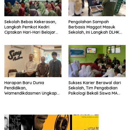
Sekolah Bebas Kekerasan,
Pengolahan Sampah
Langkah Pemkot Kediri
Berbasis Maggot Masuk
Ciptakan Hari-Hari Belajar
Sekolah, Ini Langkah DLHK
yang Gembira
Depok Edukasi Siswa
Harapan Baru Dunia
Sukses Karier Berawal dari
Pendidikan,
Sekolah, Tim Pengabdian
Wamendikdasmen Ungkap
Psikologi Bekali Siswa MA
Peran PJJ bagi Murid Putus
dengan Perencanaan Karier
Sekolah