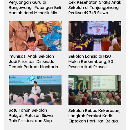
Perjuangan Guru di
Cek Kesehatan Gratis Anak
Banyuwangi, Patungan Beli
Sekolah di Tanjungpinang
Hadiah demi Menarik Minat
Periksa 49.343 Siswa
Siswa ke SD Negeri
Imunisasi Anak Sekolah
Sekolah Lansia di HSU
Jadi Prioritas, Dinkesda
Makin Berkembang, 80
Demak Perkuat Monitoring
Peserta Ikuti Prosesi
BIAS 2026
Wisuda Tahun Ini
Satu Tahun Sekolah
Sekolah Bebas Kekerasan,
Rakyat, Ratusan Siswa
Langkah Pemkot Kediri
Raih Prestasi dan Siap
Ciptakan Hari-Hari Belajar
Menatap Masa Depan
yang Gembira