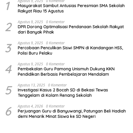
1
Agustus 9, 2025
0 Komentar
Masyarakat Sambut Antusias Peresmian SMA Sekolah
Rakyat Riau 15 Agustus
2
Agustus 9, 2025
0 Komentar
DPR Dorong Optimalisasi Pendanaan Sekolah Rakyat
dari Banyak Pihak
3
Agustus 9, 2025
0 Komentar
Percobaan Penculikan Siswi SMPN di Kandangan HSS,
Polisi Buru Pelaku
4
Agustus 9, 2025
0 Komentar
Pembekalan Guru Pamong Unismuh Dukung KKN
Pendidikan Berbasis Pembelajaran Mendalam
5
Agustus 13, 2025
0 Komentar
Investigasi Kasus 2 Bocah SD di Bekasi Tewas
Tenggelam di Kolam Renang Sekolah
6
Agustus 4, 2026
0 Komentar
Perjuangan Guru di Banyuwangi, Patungan Beli Hadiah
demi Menarik Minat Siswa ke SD Negeri