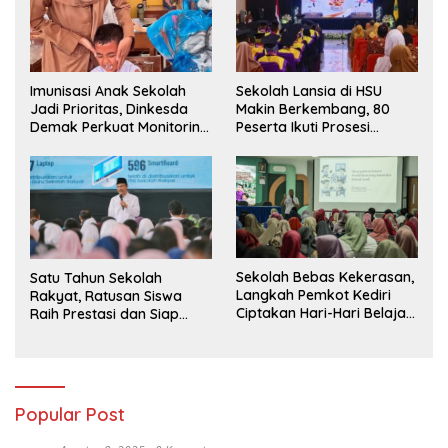
Sekolah Lansia di HSU
Imunisasi Anak Sekolah
Makin Berkembang, 80
Jadi Prioritas, Dinkesda
Peserta Ikuti Prosesi
Demak Perkuat Monitoring
Wisuda Tahun Ini
BIAS 2026
Sekolah Bebas Kekerasan,
Satu Tahun Sekolah
Langkah Pemkot Kediri
Rakyat, Ratusan Siswa
Ciptakan Hari-Hari Belajar
Raih Prestasi dan Siap
yang Gembira
Menatap Masa Depan
Popular Post