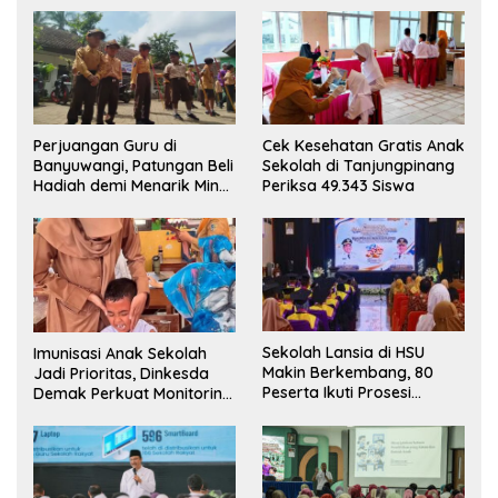
Perjuangan Guru di
Cek Kesehatan Gratis Anak
Banyuwangi, Patungan Beli
Sekolah di Tanjungpinang
Hadiah demi Menarik Minat
Periksa 49.343 Siswa
Siswa ke SD Negeri
Sekolah Lansia di HSU
Imunisasi Anak Sekolah
Makin Berkembang, 80
Jadi Prioritas, Dinkesda
Peserta Ikuti Prosesi
Demak Perkuat Monitoring
Wisuda Tahun Ini
BIAS 2026