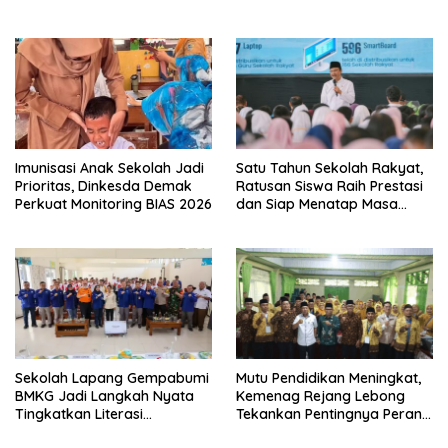
Siswa ke SD Negeri
Imunisasi Anak Sekolah Jadi
Satu Tahun Sekolah Rakyat,
Prioritas, Dinkesda Demak
Ratusan Siswa Raih Prestasi
Perkuat Monitoring BIAS 2026
dan Siap Menatap Masa
Depan
Sekolah Lapang Gempabumi
Mutu Pendidikan Meningkat,
BMKG Jadi Langkah Nyata
Kemenag Rejang Lebong
Tingkatkan Literasi
Tekankan Pentingnya Peran
Kebencanaan di Bogor
Strategis Pengawas Sekolah