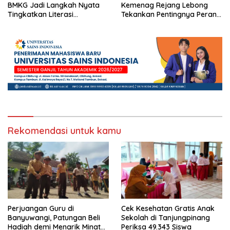
BMKG Jadi Langkah Nyata
Kemenag Rejang Lebong
Tingkatkan Literasi
Tekankan Pentingnya Peran
Kebencanaan di Bogor
Strategis Pengawas Sekolah
Rekomendasi untuk kamu
Perjuangan Guru di
Cek Kesehatan Gratis Anak
Banyuwangi, Patungan Beli
Sekolah di Tanjungpinang
Hadiah demi Menarik Minat
Periksa 49.343 Siswa