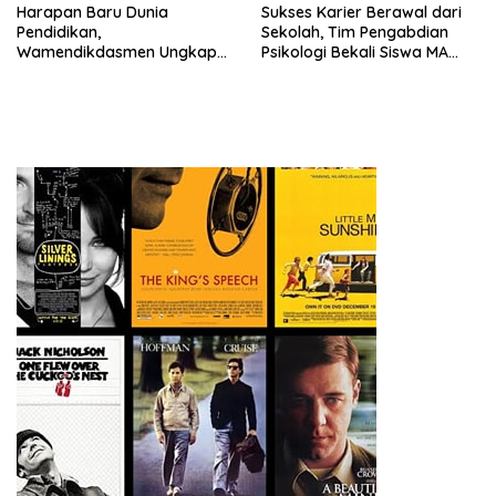
Harapan Baru Dunia
Sukses Karier Berawal dari
Pendidikan,
Sekolah, Tim Pengabdian
Wamendikdasmen Ungkap
Psikologi Bekali Siswa MA
Peran PJJ bagi Murid Putus
dengan Perencanaan Karier
Sekolah