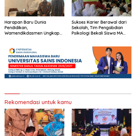
Harapan Baru Dunia
Sukses Karier Berawal dari
Pendidikan,
Sekolah, Tim Pengabdian
Wamendikdasmen Ungkap
Psikologi Bekali Siswa MA
Peran PJJ bagi Murid Putus
dengan Perencanaan Karier
Sekolah
Rekomendasi untuk kamu