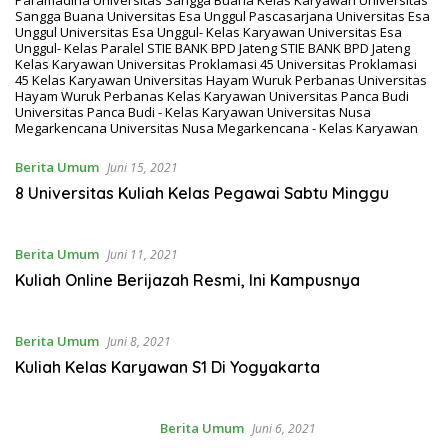
Paramadina
Universitas Sangga Buana
Kelas Karyawan Universitas
Sangga Buana
Universitas Esa Unggul
Pascasarjana Universitas Esa
Unggul
Universitas Esa Unggul- Kelas Karyawan
Universitas Esa
Unggul- Kelas Paralel
STIE BANK BPD Jateng
STIE BANK BPD Jateng
Kelas Karyawan
Universitas Proklamasi 45
Universitas Proklamasi
45 Kelas Karyawan
Universitas Hayam Wuruk Perbanas
Universitas
Hayam Wuruk Perbanas Kelas Karyawan
Universitas Panca Budi
Universitas Panca Budi - Kelas Karyawan
Universitas Nusa
Megarkencana
Universitas Nusa Megarkencana - Kelas Karyawan
Berita Umum
Juni 15, 2021
8 Universitas Kuliah Kelas Pegawai Sabtu Minggu
Berita Umum
Juni 11, 2021
Kuliah Online Berijazah Resmi, Ini Kampusnya
Berita Umum
Juni 8, 2021
Kuliah Kelas Karyawan S1 Di Yogyakarta
Berita Umum
Juni 6, 2021