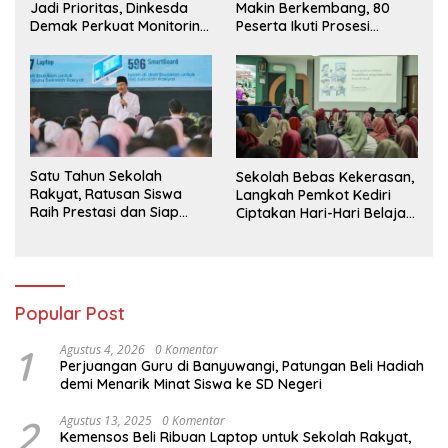
Jadi Prioritas, Dinkesda
Makin Berkembang, 80
Demak Perkuat Monitoring
Peserta Ikuti Prosesi
BIAS 2026
Wisuda Tahun Ini
Satu Tahun Sekolah
Sekolah Bebas Kekerasan,
Rakyat, Ratusan Siswa
Langkah Pemkot Kediri
Raih Prestasi dan Siap
Ciptakan Hari-Hari Belajar
Menatap Masa Depan
yang Gembira
Popular Post
1
Agustus 4, 2026
0 Komentar
Perjuangan Guru di Banyuwangi, Patungan Beli Hadiah
demi Menarik Minat Siswa ke SD Negeri
2
Agustus 13, 2025
0 Komentar
Kemensos Beli Ribuan Laptop untuk Sekolah Rakyat,