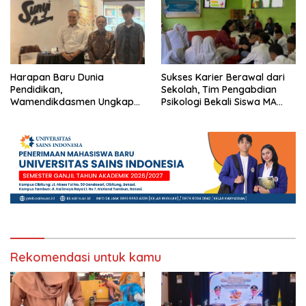
Harapan Baru Dunia
Sukses Karier Berawal dari
Pendidikan,
Sekolah, Tim Pengabdian
Wamendikdasmen Ungkap
Psikologi Bekali Siswa MA
Peran PJJ bagi Murid Putus
dengan Perencanaan Karier
Sekolah
Rekomendasi untuk kamu