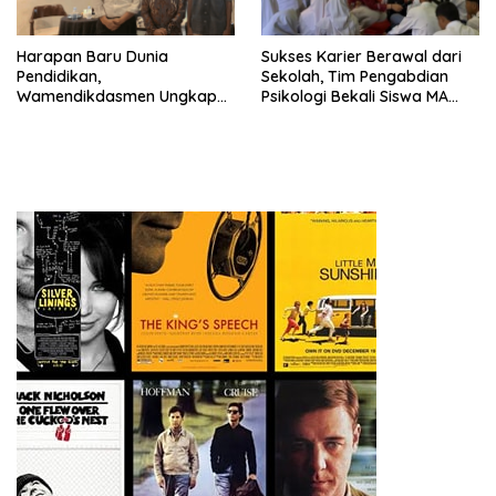
Harapan Baru Dunia
Sukses Karier Berawal dari
Pendidikan,
Sekolah, Tim Pengabdian
Wamendikdasmen Ungkap
Psikologi Bekali Siswa MA
Peran PJJ bagi Murid Putus
dengan Perencanaan Karier
Sekolah