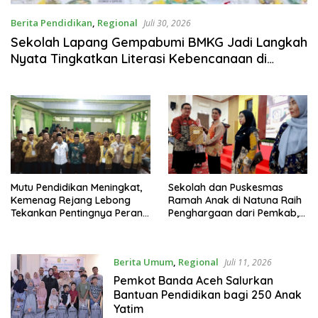
Berita Pendidikan
,
Regional
Juli 30, 2026
Sekolah Lapang Gempabumi BMKG Jadi Langkah
Nyata Tingkatkan Literasi Kebencanaan di
Bogor
Mutu Pendidikan Meningkat,
Sekolah dan Puskesmas
Kemenag Rejang Lebong
Ramah Anak di Natuna Raih
Tekankan Pentingnya Peran
Penghargaan dari Pemkab,
Strategis Pengawas Sekolah
Ini Daftar Penerimanya
Berita Umum
,
Regional
Juli 11, 2026
Pemkot Banda Aceh Salurkan
Bantuan Pendidikan bagi 250 Anak
Yatim