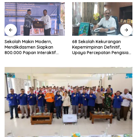
n Modern,
68 Sekolah Kekurangan
Gerakan Pila
n Siapkan
Kepemimpinan Definitif,
Sekolah, Pem
n Interaktif
Upaya Percepatan Pengisian
Libatkan Sis
k Pembelajaran
Jabatan Dilakukan
Secara Aktif