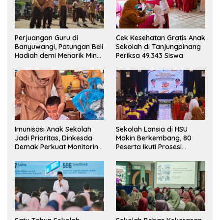
Perjuangan Guru di
Cek Kesehatan Gratis Anak
Banyuwangi, Patungan Beli
Sekolah di Tanjungpinang
Hadiah demi Menarik Minat
Periksa 49.343 Siswa
Siswa ke SD Negeri
Imunisasi Anak Sekolah
Sekolah Lansia di HSU
Jadi Prioritas, Dinkesda
Makin Berkembang, 80
Demak Perkuat Monitoring
Peserta Ikuti Prosesi
BIAS 2026
Wisuda Tahun Ini