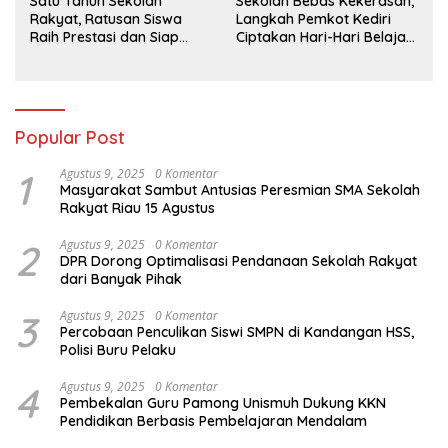
Satu Tahun Sekolah
Sekolah Bebas Kekerasan,
Rakyat, Ratusan Siswa
Langkah Pemkot Kediri
Raih Prestasi dan Siap
Ciptakan Hari-Hari Belajar
Menatap Masa Depan
yang Gembira
Popular Post
1
Agustus 9, 2025
0 Komentar
Masyarakat Sambut Antusias Peresmian SMA Sekolah
Rakyat Riau 15 Agustus
2
Agustus 9, 2025
0 Komentar
DPR Dorong Optimalisasi Pendanaan Sekolah Rakyat
dari Banyak Pihak
3
Agustus 9, 2025
0 Komentar
Percobaan Penculikan Siswi SMPN di Kandangan HSS,
Polisi Buru Pelaku
4
Agustus 9, 2025
0 Komentar
Pembekalan Guru Pamong Unismuh Dukung KKN
Pendidikan Berbasis Pembelajaran Mendalam