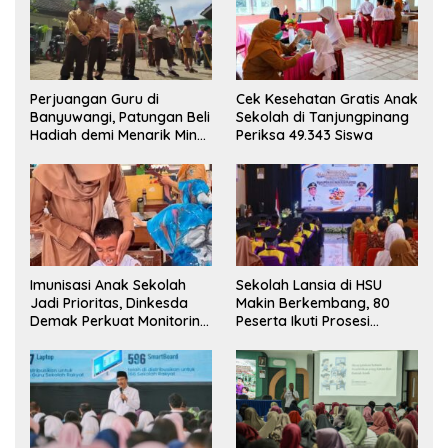
Perjuangan Guru di
Cek Kesehatan Gratis Anak
Banyuwangi, Patungan Beli
Sekolah di Tanjungpinang
Hadiah demi Menarik Minat
Periksa 49.343 Siswa
Siswa ke SD Negeri
Imunisasi Anak Sekolah
Sekolah Lansia di HSU
Jadi Prioritas, Dinkesda
Makin Berkembang, 80
Demak Perkuat Monitoring
Peserta Ikuti Prosesi
BIAS 2026
Wisuda Tahun Ini