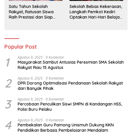
Satu Tahun Sekolah
Sekolah Bebas Kekerasan,
Rakyat, Ratusan Siswa
Langkah Pemkot Kediri
Raih Prestasi dan Siap
Ciptakan Hari-Hari Belajar
Menatap Masa Depan
yang Gembira
Popular Post
1
Agustus 9, 2025
0 Komentar
Masyarakat Sambut Antusias Peresmian SMA Sekolah
Rakyat Riau 15 Agustus
2
Agustus 9, 2025
0 Komentar
DPR Dorong Optimalisasi Pendanaan Sekolah Rakyat
dari Banyak Pihak
3
Agustus 9, 2025
0 Komentar
Percobaan Penculikan Siswi SMPN di Kandangan HSS,
Polisi Buru Pelaku
4
Agustus 9, 2025
0 Komentar
Pembekalan Guru Pamong Unismuh Dukung KKN
Pendidikan Berbasis Pembelajaran Mendalam