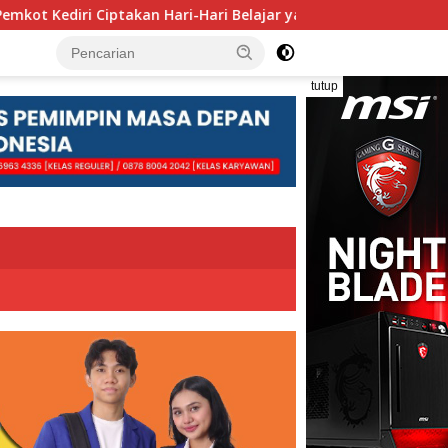
takan Hari-Hari Belajar yang Gembira
Pengolahan Sampa
tutup