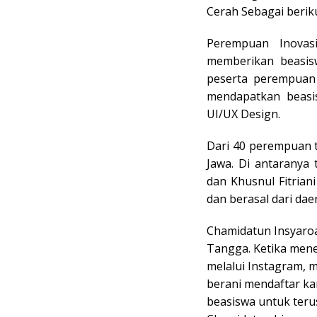
Cerah Sebagai beriku
Perempuan Inovas
memberikan beasis
peserta perempuan
mendapatkan beasi
UI/UX Design.
Dari 40 perempuan t
Jawa. Di antaranya
dan Khusnul Fitrian
dan berasal dari daer
Chamidatun Insyaro
Tangga. Ketika men
melalui Instagram, 
berani mendaftar k
beasiswa untuk ter