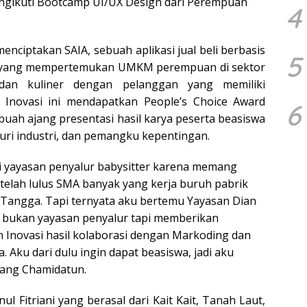
ngikuti Bootcamp UI/UX Design dari Perempuan
4
enciptakan SAIA, sebuah aplikasi jual beli berbasis
5
g, yang mempertemukan UMKM perempuan di sektor
 dan kuliner dengan pelanggan yang memiliki
 Inovasi ini mendapatkan People’s Choice Award
6
uah ajang presentasi hasil karya peserta beasiswa
juri industri, dan pemangku kepentingan.
i yayasan penyalur babysitter karena memang
etelah lulus SMA banyak yang kerja buruh pabrik
Tangga. Tapi ternyata aku bertemu Yayasan Dian
 bukan yayasan penyalur tapi memberikan
Inovasi hasil kolaborasi dengan Markoding dan
. Aku dari dulu ingin dapat beasiswa, jadi aku
rang Chamidatun.
ul Fitriani yang berasal dari Kait Kait, Tanah Laut,