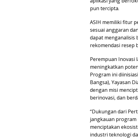
aplikasi yang berfo
pun tercipta.
ASIH memiliki fitur
sesuai anggaran dan
dapat menganalisis
rekomendasi resep b
Perempuan Inovasi la
meningkatkan potens
Program ini diinisia
Bangsa), Yayasan Di
dengan misi mencip
berinovasi, dan ber
“Dukungan dari Per
jangkauan program i
menciptakan ekosis
industri teknologi d