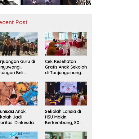
ecent Post
rjuangan Guru di
Cek Kesehatan
nyuwangi,
Gratis Anak Sekolah
tungan Beli
di Tanjungpinang
diah demi
Periksa 49.343
narik Minat Siswa
Siswa
 SD Negeri
unisasi Anak
Sekolah Lansia di
kolah Jadi
HSU Makin
ioritas, Dinkesda
Berkembang, 80
emak Perkuat
Peserta Ikuti Prosesi
nitoring BIAS
Wisuda Tahun Ini