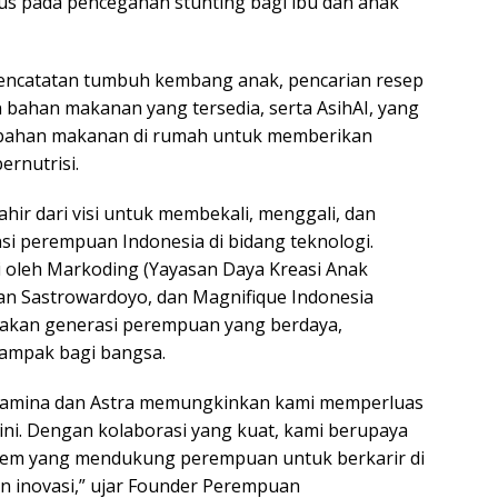
kus pada pencegahan stunting bagi ibu dan anak
 pencatatan tumbuh kembang anak, pencarian resep
 bahan makanan yang tersedia, serta AsihAI, yang
 bahan makanan di rumah untuk memberikan
ernutrisi.
hir dari visi untuk membekali, menggali, dan
i perempuan Indonesia di bidang teknologi.
si oleh Markoding (Yayasan Daya Kreasi Anak
an Sastrowardoyo, dan Magnifique Indonesia
takan generasi perempuan yang berdaya,
dampak bagi bangsa.
tamina dan Astra memungkinkan kami memperluas
ni. Dengan kolaborasi yang kuat, kami berupaya
tem yang mendukung perempuan untuk berkarir di
an inovasi,” ujar Founder Perempuan