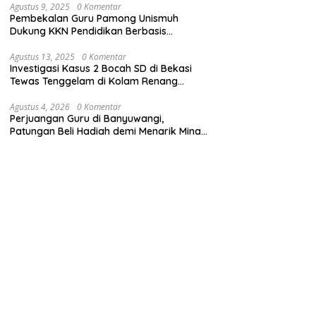
Agustus 9, 2025
0 Komentar
Pembekalan Guru Pamong Unismuh
Dukung KKN Pendidikan Berbasis
Pembelajaran Mendalam
Agustus 13, 2025
0 Komentar
Investigasi Kasus 2 Bocah SD di Bekasi
Tewas Tenggelam di Kolam Renang
Sekolah
Agustus 4, 2026
0 Komentar
Perjuangan Guru di Banyuwangi,
Patungan Beli Hadiah demi Menarik Minat
Siswa ke SD Negeri