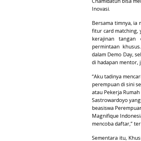
Chamidatun bisa me
Inovasi.
Bersama timnya, ia m
fitur card matchin
kerajinan tangan
permintaan khusus.
dalam Demo Day, seb
di hadapan mentor, 
“Aku tadinya mencar
perempuan di sini s
atau Pekerja Rumah 
Sastrowardoyo yang
beasiswa Perempuan 
Magnifique Indonesia
mencoba daftar,” te
Sementara itu, Khusn