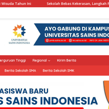
i
Sekolah Bebas Kekerasan, Langkah Pemkot Kediri Cip
erguruan Tinggi
Regional
Kirim Berita
Berita Sekolah SMA
Berita Sekolah SMK