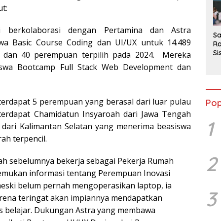
2
t:
i berkolaborasi dengan Pertamina dan Astra
Sa
wa Basic Course Coding dan UI/UX untuk 14.489
Ra
Si
 dan 40 perempuan terpilih pada 2024. Mereka
da
swa Bootcamp Full Stack Web Development dan
M
erdapat 5 perempuan yang berasal dari luar pulau
Pop
 terdapat Chamidatun Insyaroah dari Jawa Tengah
1
i dari Kalimantan Selatan yang menerima beasiswa
ah terpencil.
2
ah sebelumnya bekerja sebagai Pekerja Rumah
emukan informasi tentang Perempuan Inovasi
meski belum pernah mengoperasikan laptop, ia
3
arena teringat akan impiannya mendapatkan
us belajar. Dukungan Astra yang membawa