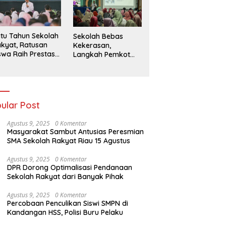
026
tu Tahun Sekolah
Sekolah Bebas
kyat, Ratusan
Kekerasan,
swa Raih Prestasi
Langkah Pemkot
n Siap Menatap
Kediri Ciptakan
asa Depan
Hari-Hari Belajar
yang Gembira
ular Post
Agustus 9, 2025
0 Komentar
Masyarakat Sambut Antusias Peresmian
SMA Sekolah Rakyat Riau 15 Agustus
Agustus 9, 2025
0 Komentar
DPR Dorong Optimalisasi Pendanaan
Sekolah Rakyat dari Banyak Pihak
Agustus 9, 2025
0 Komentar
Percobaan Penculikan Siswi SMPN di
Kandangan HSS, Polisi Buru Pelaku