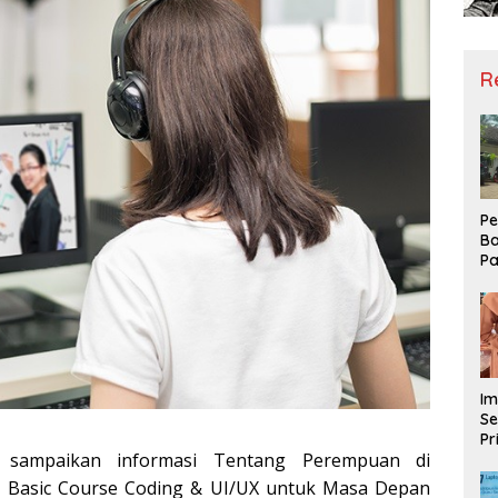
R
Pe
Ba
Pa
Ha
Me
ke
Im
Se
Pr
 sampaikan informasi Tentang Perempuan di
D
Mo
a Basic Course Coding & UI/UX untuk Masa Depan