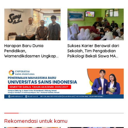
yang Gembira
Depok Edukasi Siswa
Harapan Baru Dunia
Sukses Karier Berawal dari
Pendidikan,
Sekolah, Tim Pengabdian
Wamendikdasmen Ungkap
Psikologi Bekali Siswa MA
Peran PJJ bagi Murid Putus
dengan Perencanaan Karier
Sekolah
Rekomendasi untuk kamu