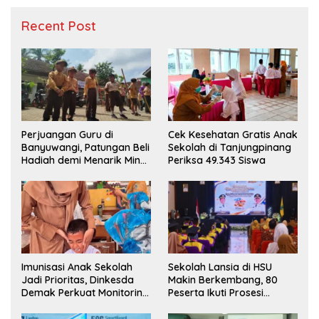
Recent Post
Perjuangan Guru di
Cek Kesehatan Gratis Anak
Banyuwangi, Patungan Beli
Sekolah di Tanjungpinang
Hadiah demi Menarik Minat
Periksa 49.343 Siswa
Siswa ke SD Negeri
Imunisasi Anak Sekolah
Sekolah Lansia di HSU
Jadi Prioritas, Dinkesda
Makin Berkembang, 80
Demak Perkuat Monitoring
Peserta Ikuti Prosesi
BIAS 2026
Wisuda Tahun Ini