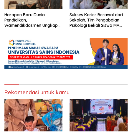
Harapan Baru Dunia
Sukses Karier Berawal dari
Pendidikan,
Sekolah, Tim Pengabdian
Wamendikdasmen Ungkap
Psikologi Bekali Siswa MA
Peran PJJ bagi Murid Putus
dengan Perencanaan Karier
Sekolah
Rekomendasi untuk kamu