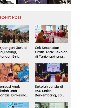
ecent Post
rjuangan Guru di
Cek Kesehatan
nyuwangi,
Gratis Anak Sekolah
tungan Beli
di Tanjungpinang
diah demi
Periksa 49.343
narik Minat Siswa
Siswa
 SD Negeri
unisasi Anak
Sekolah Lansia di
kolah Jadi
HSU Makin
ioritas, Dinkesda
Berkembang, 80
emak Perkuat
Peserta Ikuti Prosesi
nitoring BIAS
Wisuda Tahun Ini