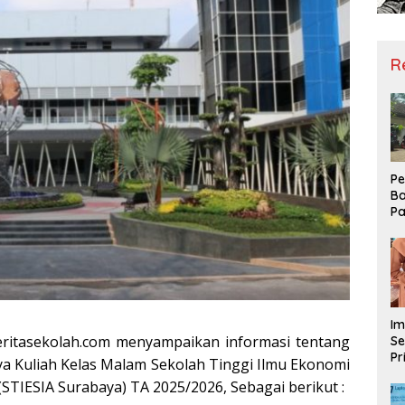
R
Pe
Ba
Pa
Ha
Me
ke
Im
eritasekolah.com menyampaikan informasi tentang
Se
Pr
a Kuliah Kelas Malam Sekolah Tinggi Ilmu Ekonomi
D
STIESIA Surabaya) TA 2025/2026, Sebagai berikut :
Mo