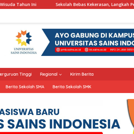
Sekolah Bebas Kekerasan, Langkah Pemkot Kediri Ciptakan H
erguruan Tinggi
Regional
Kirim Berita
Berita Sekolah SMA
Berita Sekolah SMK