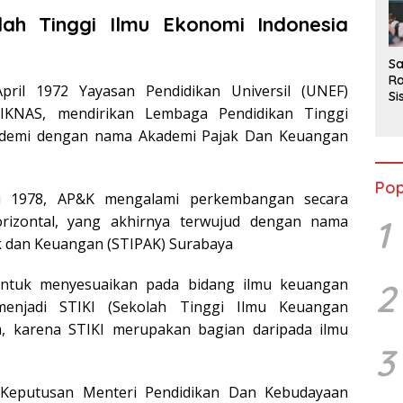
2
lah Tinggi Ilmu Ekonomi Indonesia
Sa
Ra
pril 1972 Yayasan Pendidikan Universil (UNEF)
Si
IKNAS, mendirikan Lembaga Pendidikan Tinggi
da
M
ademi dengan nama Akademi Pajak Dan Keuangan
Pop
ri 1978, AP&K mengalami perkembangan secara
orizontal, yang akhirnya terwujud dengan nama
1
k dan Keuangan (STIPAK) Surabaya
ntuk menyesuaikan pada bidang ilmu keuangan
2
enjadi STIKI (Sekolah Tinggi Ilmu Keuangan
a, karena STIKI merupakan bagian daripada ilmu
3
 Keputusan Menteri Pendidikan Dan Kebudayaan