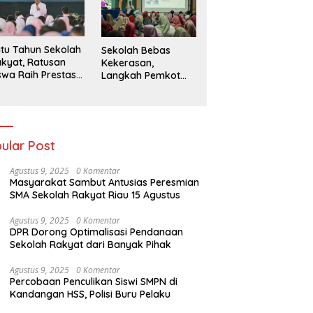
026
tu Tahun Sekolah
Sekolah Bebas
kyat, Ratusan
Kekerasan,
swa Raih Prestasi
Langkah Pemkot
n Siap Menatap
Kediri Ciptakan
asa Depan
Hari-Hari Belajar
yang Gembira
ular Post
Agustus 9, 2025
0 Komentar
Masyarakat Sambut Antusias Peresmian
SMA Sekolah Rakyat Riau 15 Agustus
Agustus 9, 2025
0 Komentar
DPR Dorong Optimalisasi Pendanaan
Sekolah Rakyat dari Banyak Pihak
Agustus 9, 2025
0 Komentar
Percobaan Penculikan Siswi SMPN di
Kandangan HSS, Polisi Buru Pelaku