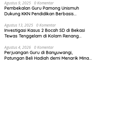
Agustus 9, 2025
0 Komentar
Pembekalan Guru Pamong Unismuh
Dukung KKN Pendidikan Berbasis
Pembelajaran Mendalam
Agustus 13, 2025
0 Komentar
Investigasi Kasus 2 Bocah SD di Bekasi
Tewas Tenggelam di Kolam Renang
Sekolah
Agustus 4, 2026
0 Komentar
Perjuangan Guru di Banyuwangi,
Patungan Beli Hadiah demi Menarik Minat
Siswa ke SD Negeri