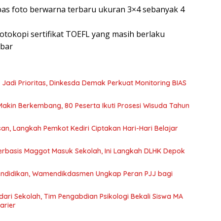
as foto berwarna terbaru ukuran 3×4 sebanyak 4
tokopi sertifikat TOEFL yang masih berlaku
mbar
 Jadi Prioritas, Dinkesda Demak Perkuat Monitoring BIAS
Makin Berkembang, 80 Peserta Ikuti Prosesi Wisuda Tahun
n, Langkah Pemkot Kediri Ciptakan Hari-Hari Belajar
rbasis Maggot Masuk Sekolah, Ini Langkah DLHK Depok
endidikan, Wamendikdasmen Ungkap Peran PJJ bagi
dari Sekolah, Tim Pengabdian Psikologi Bekali Siswa MA
arier