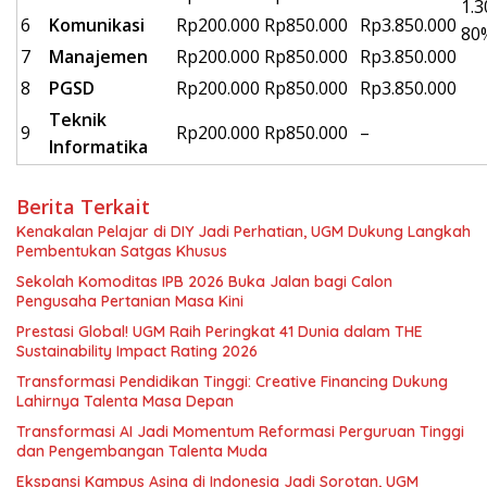
1.
6
Komunikasi
Rp200.000
Rp850.000
Rp3.850.000
80
7
Manajemen
Rp200.000
Rp850.000
Rp3.850.000
8
PGSD
Rp200.000
Rp850.000
Rp3.850.000
Teknik
9
Rp200.000
Rp850.000
–
Informatika
Berita Terkait
Kenakalan Pelajar di DIY Jadi Perhatian, UGM Dukung Langkah
Pembentukan Satgas Khusus
Sekolah Komoditas IPB 2026 Buka Jalan bagi Calon
Pengusaha Pertanian Masa Kini
Prestasi Global! UGM Raih Peringkat 41 Dunia dalam THE
Sustainability Impact Rating 2026
Transformasi Pendidikan Tinggi: Creative Financing Dukung
Lahirnya Talenta Masa Depan
Transformasi AI Jadi Momentum Reformasi Perguruan Tinggi
dan Pengembangan Talenta Muda
Ekspansi Kampus Asing di Indonesia Jadi Sorotan, UGM