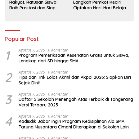
Rakyat, Ratusan Siswa
Langkah Pemkot Kediri
Raih Prestasi dan Siap
Ciptakan Hari-Hari Belajar
Menatap Masa Depan
yang Gembira
Popular Post
1
Agustus 7, 2025
0 Komentar
Program Pemeriksaan Kesehatan Gratis untuk Siswa,
Lengkap dari SD hingga SMA
2
Agustus 7, 2025
0 Komentar
Tips dan Trik Lolos Akmil dan Akpol 2026: Siapkan Diri
Sejak Dini!
3
Agustus 7, 2025
0 Komentar
Daftar 5 Sekolah Menengah Atas Terbaik di Tangerang
Versi Terbaru 2025
4
Agustus 7, 2025
0 Komentar
Kadisdik Jabar Ingin Program Kedisiplinan Ala SMA
Taruna Nusantara Cimahi Diterapkan di Sekolah Lain
Agustus 9, 2025
0 Komentar