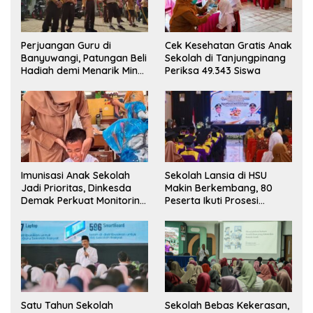
Perjuangan Guru di
Cek Kesehatan Gratis Anak
Banyuwangi, Patungan Beli
Sekolah di Tanjungpinang
Hadiah demi Menarik Minat
Periksa 49.343 Siswa
Siswa ke SD Negeri
Imunisasi Anak Sekolah
Sekolah Lansia di HSU
Jadi Prioritas, Dinkesda
Makin Berkembang, 80
Demak Perkuat Monitoring
Peserta Ikuti Prosesi
BIAS 2026
Wisuda Tahun Ini
Satu Tahun Sekolah
Sekolah Bebas Kekerasan,