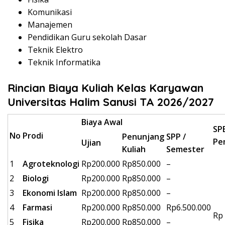
Komunikasi
Manajemen
Pendidikan Guru sekolah Dasar
Teknik Elektro
Teknik Informatika
Rincian Biaya Kuliah Kelas Karyawan
Universitas Halim Sanusi TA 2026/2027
Biaya Awal
SP
No
Prodi
Penunjang
SPP /
Pe
Ujian
Kuliah
Semester
1
Agroteknologi
Rp200.000
Rp850.000
–
2
Biologi
Rp200.000
Rp850.000
–
3
Ekonomi Islam
Rp200.000
Rp850.000
–
4
Farmasi
Rp200.000
Rp850.000
Rp6.500.000
Rp 
5
Fisika
Rp200.000
Rp850.000
–